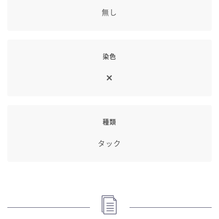
七分丈
無し
八分丈
染色
極シタデル・ボズヤ追憶戦
種類
タック