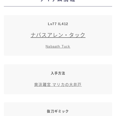
スカート
ミニスカート
Lv77 IL412
ナバスアレン・タック
ロングスカート
Nabaath Tuck
インナーパンツ付きスカート
ショートパンツ
入手方法
三分丈
爽涼離宮 マリカの大井戸
四分丈
ハーフパンツ
抜刀ギミック