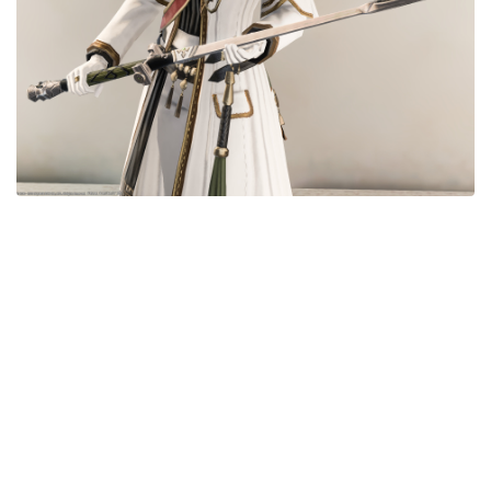
目隠し
口隠し
マスク
フルフェイス
頭装備ギミックあり
ネイル
ノースリーブ
半袖