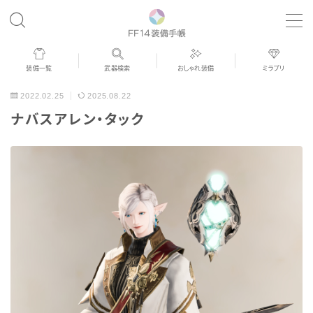
MENU
装備一覧
武器検索
おしゃれ装備
ミラプリ
歴代ジョブAF
2022.02.25
2025.08.22
ナバスアレン・タック
男女別デザイン
アネモス（染色可能紅蓮AF）
眼鏡
バイザー
ゴーグル