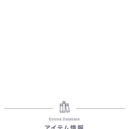
五分袖
七分袖
八分袖
東方風デザイン
イシュガルド風デザイン
アジムステップ風デザイン
マント
ローライズ
Eorzea Database
アイテム情報