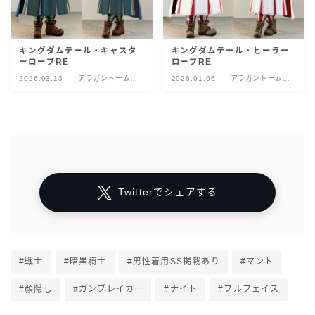
キングダムテール・キャスタ
キングダムテール・ヒーラー
ーローブRE
ローブRE
2026.03.13
アラガントームス
2026.01.06
アラガントームス
トーン:数理
トーン:数理
Twitterでシェアする
#戦士
#暗黒騎士
#男性着用SS掲載あり
#マント
#顔隠し
#ガンブレイカー
#ナイト
#フルフェイス