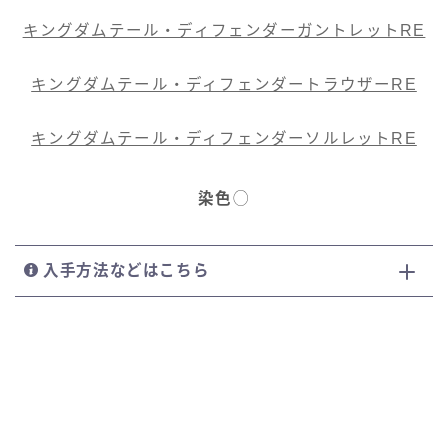
七分丈
キングダムテール・ディフェンダーガントレットRE
八分丈
キングダムテール・ディフェンダートラウザーRE
極シタデル・ボズヤ追憶戦
キングダムテール・ディフェンダーソルレットRE
染色
◯
入手方法などはこちら