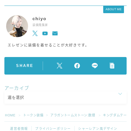
ABOUT ME
chiyo
装備蒐集家
エレゼンに装備を着せることが大好きです。
SHARE
アーカイブ
HOME
トークン装備
アラガントームストーン:数理
キングダムテール
＞
＞
＞
運営者情報
プライバシーポリシー
シャーレアン風デザイン