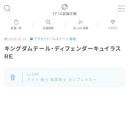
MENU
装備一覧
武器検索
おしゃれ装備
ミラプリ
歴代ジョブAF
2026.05.29
アラガントームストーン:数理
キングダムテール・ディフェンダーキュイラス
男女別デザイン
RE
アネモス（染色可能紅蓮AF）
Lv100
ナイト 戦士 暗黒騎士 ガンブレイカー
眼鏡
バイザー
ゴーグル