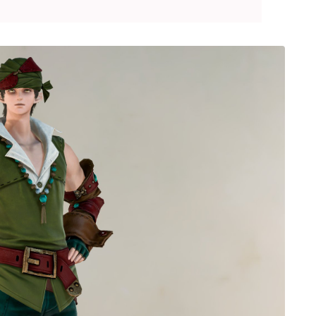
ゴーグル
目隠し
口隠し
マスク
フルフェイス
頭装備ギミックあり
ネイル