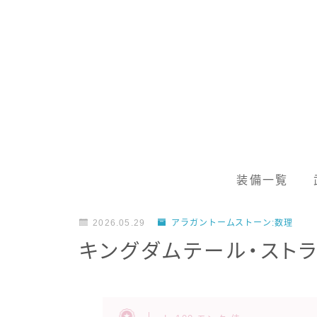
装備一覧
2026.05.29
アラガントームストーン:数理
キングダムテール・スト