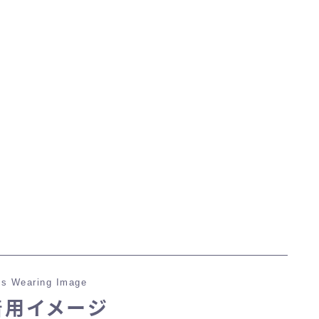
マント
ローライズ
スカート
ミニスカート
ロングスカート
インナーパンツ付きスカート
s Wearing Image
ショートパンツ
着用イメージ