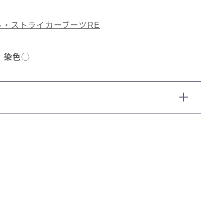
ル・ストライカーブーツRE
染色
◯