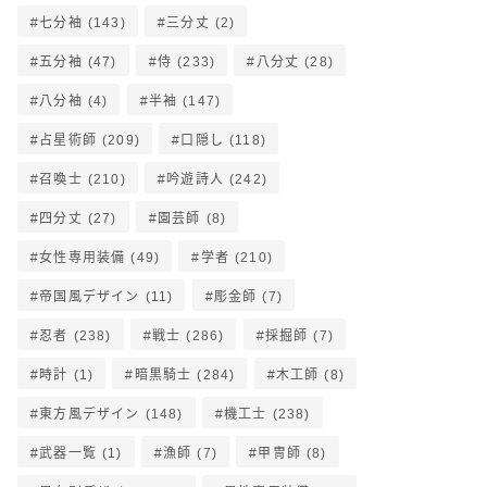
七分袖
(143)
三分丈
(2)
五分袖
(47)
侍
(233)
八分丈
(28)
八分袖
(4)
半袖
(147)
占星術師
(209)
口隠し
(118)
召喚士
(210)
吟遊詩人
(242)
四分丈
(27)
園芸師
(8)
女性専用装備
(49)
学者
(210)
帝国風デザイン
(11)
彫金師
(7)
忍者
(238)
戦士
(286)
採掘師
(7)
時計
(1)
暗黒騎士
(284)
木工師
(8)
東方風デザイン
(148)
機工士
(238)
武器一覧
(1)
漁師
(7)
甲冑師
(8)