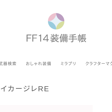
歴代ジョブAF
武器検索
おしゃれ装備
ミラプリ
クラフターマ
男女別デザイン
アネモス（染色可能紅蓮AF）
ライカージレRE
眼鏡
バイザー