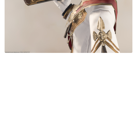
五分袖
七分袖
八分袖
東方風デザイン
イシュガルド風デザイン
アジムステップ風デザイン
マント
ローライズ