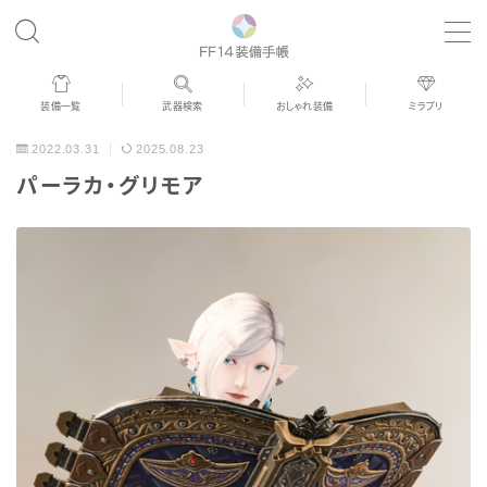
MENU
装備一覧
武器検索
おしゃれ装備
ミラプリ
歴代ジョブAF
2022.03.31
2025.08.23
パーラカ・グリモア
男女別デザイン
アネモス（染色可能紅蓮AF）
眼鏡
バイザー
ゴーグル