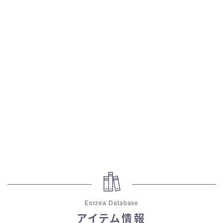
スカート
ミニスカート
ロングスカート
インナーパンツ付きスカート
ショートパンツ
三分丈
四分丈
Eorzea Database
ハーフパンツ
アイテム情報