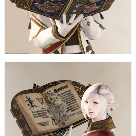
目隠し
口隠し
マスク
フルフェイス
頭装備ギミックあり
ネイル
ノースリーブ
半袖