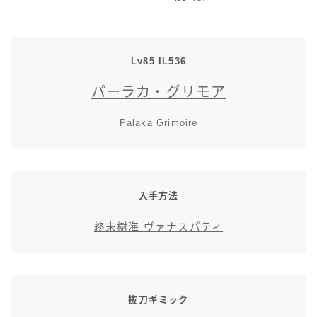
七分丈
八分丈
Lv85 IL536
パーラカ・グリモア
極シタデル・ボズヤ追憶戦
Palaka Grimoire
入手方法
終末樹海 ヴァナスパティ
抜刀ギミック