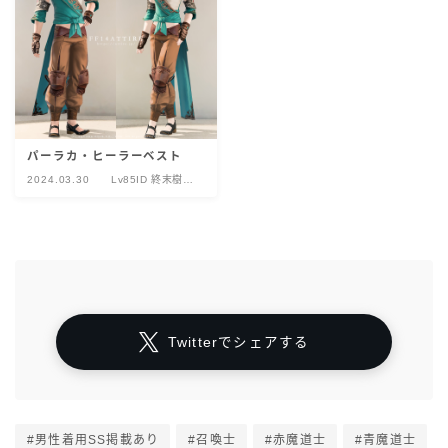
パーラカ・ヒーラーベスト
2024.03.30
Lv85ID 終末樹海
ヴァナスパティ
Twitterでシェアする
#男性着用SS掲載あり
#召喚士
#赤魔道士
#青魔道士