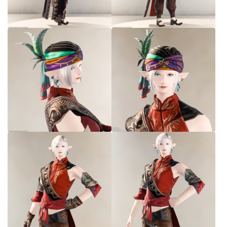
七分丈
八分丈
極シタデル・ボズヤ追憶戦