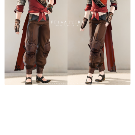
目隠し
口隠し
マスク
フルフェイス
頭装備ギミックあり
ネイル
ノースリーブ
半袖