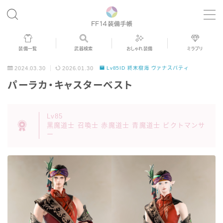
MENU
装備一覧
武器検索
おしゃれ装備
ミラプリ
歴代ジョブAF
2024.03.30
2026.01.30
Lv85ID 終末樹海 ヴァナスパティ
パーラカ・キャスターベスト
男女別デザイン
Lv85
アネモス（染色可能紅蓮AF）
黒魔道士 召喚士 赤魔道士 青魔道士 ピクトマンサ
ー
眼鏡
バイザー
ゴーグル