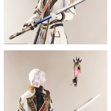
目隠し
口隠し
マスク
フルフェイス
頭装備ギミックあり
ネイル
ノースリーブ
半袖