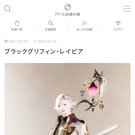
MENU
装備一覧
武器検索
おしゃれ装備
ミラプリ
歴代ジョブAF
2022.02.24
2025.09.13
ブラックグリフィン・レイピア
男女別デザイン
アネモス（染色可能紅蓮AF）
眼鏡
バイザー
ゴーグル