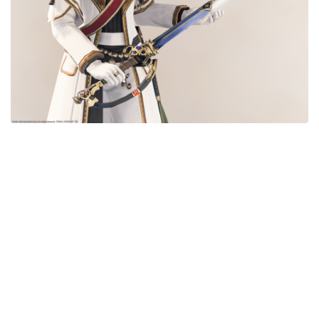
五分袖
七分袖
八分袖
東方風デザイン
イシュガルド風デザイン
アジムステップ風デザイン
マント
ローライズ