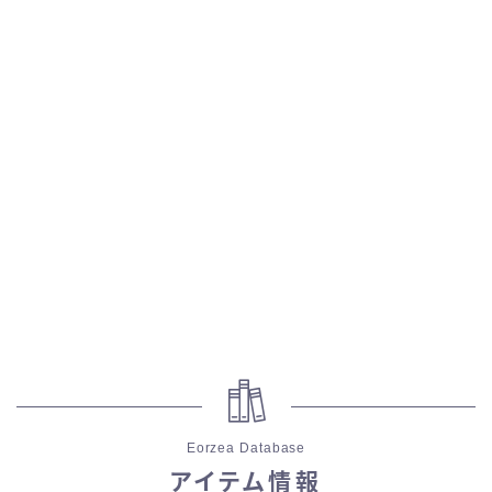
スカート
ミニスカート
ロングスカート
インナーパンツ付きスカート
ショートパンツ
三分丈
四分丈
Eorzea Database
ハーフパンツ
アイテム情報