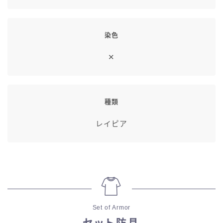
染色
✕
種類
レイピア
Set of Armor
セット防具