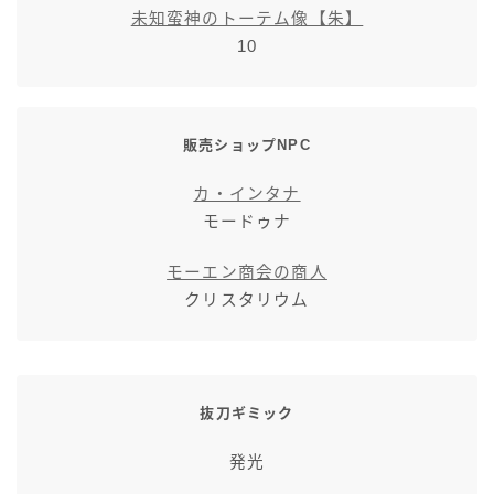
未知蛮神のトーテム像【朱】
スカート
10
ミニスカート
販売ショップNPC
ロングスカート
カ・インタナ
インナーパンツ付きスカート
モードゥナ
ショートパンツ
モーエン商会の商人
クリスタリウム
三分丈
四分丈
抜刀ギミック
ハーフパンツ
発光