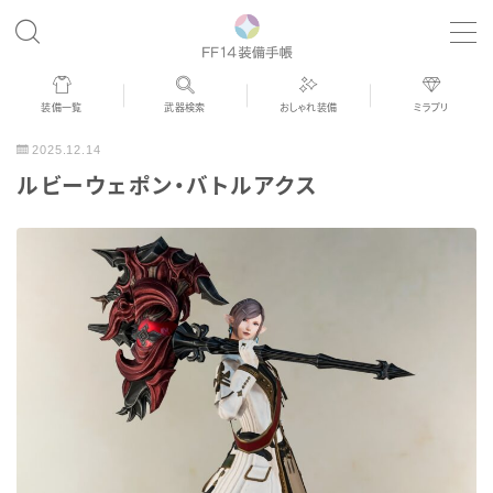
MENU
装備一覧
武器検索
おしゃれ装備
ミラプリ
歴代ジョブAF
2025.12.14
ルビーウェポン・バトルアクス
男女別デザイン
アネモス（染色可能紅蓮AF）
眼鏡
バイザー
ゴーグル