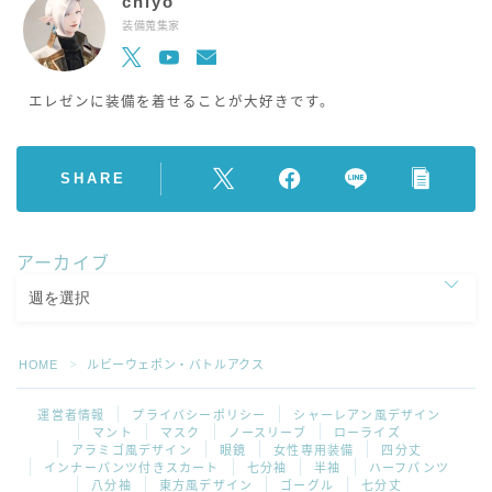
chiyo
装備蒐集家
エレゼンに装備を着せることが大好きです。
SHARE
アーカイブ
HOME
ルビーウェポン・バトルアクス
＞
運営者情報
プライバシーポリシー
シャーレアン風デザイン
マント
マスク
ノースリーブ
ローライズ
アラミゴ風デザイン
眼鏡
女性専用装備
四分丈
インナーパンツ付きスカート
七分袖
半袖
ハーフパンツ
八分袖
東方風デザイン
ゴーグル
七分丈