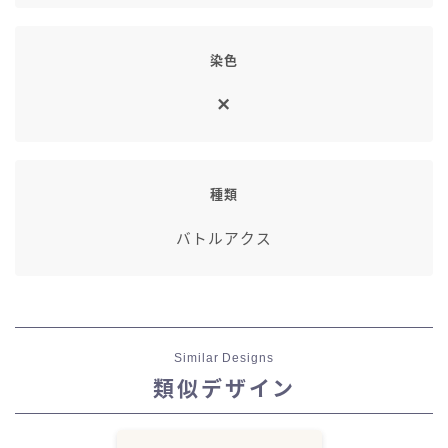
七分丈
染色
八分丈
極シタデル・ボズヤ追憶戦
種類
バトルアクス
Similar Designs
類似デザイン