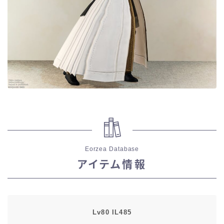
目隠し
口隠し
マスク
フルフェイス
頭装備ギミックあり
Eorzea Database
ネイル
アイテム情報
ノースリーブ
半袖
Lv80 IL485