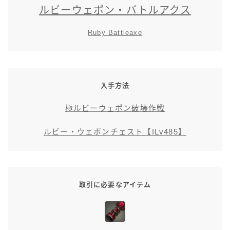
ルビーウェポン・バトルアクス
五分袖
Ruby Battleaxe
七分袖
八分袖
入手方法
東方風デザイン
極ルビーウェポン破壊作戦
イシュガルド風デザイン
ルビー・ウェポンチェスト【ILv485】
アジムステップ風デザイン
マント
取引に必要なアイテム
ローライズ