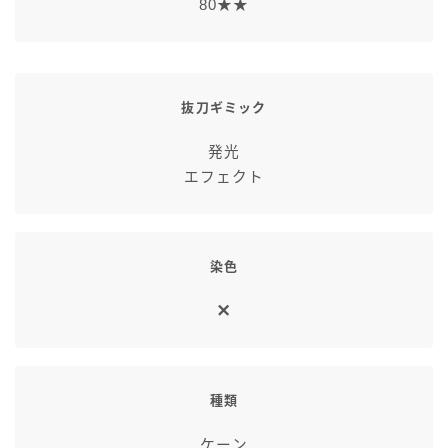
80★★
抜刀ギミック
発光
エフェクト
染色
種類
ケーン