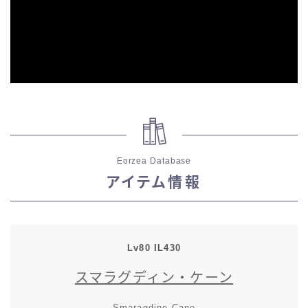
スカート
ミニスカート
ロングスカート
インナーパンツ付きスカート
Eorzea Database
ショートパンツ
アイテム情報
三分丈
四分丈
Lv80 IL430
スマラグディン・ケーン
ハーフパンツ
Smaragdine Cane