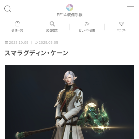
MENU
装備一覧
武器検索
おしゃれ装備
ミラプリ
歴代ジョブAF
2023.10.05
2025.05.05
スマラグディン・ケーン
男女別デザイン
アネモス（染色可能紅蓮AF）
眼鏡
バイザー
ゴーグル