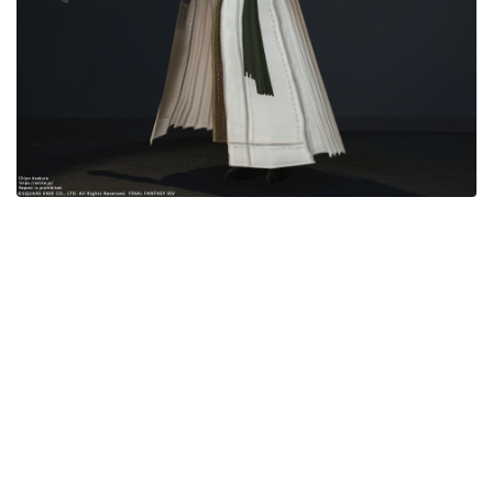
目隠し
口隠し
マスク
フルフェイス
頭装備ギミックあり
ネイル
ノースリーブ
半袖