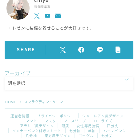
chiyo
装備蒐集家
エレゼンに装備を着せることが大好きです。
SHARE
アーカイブ
HOME
スマラグディン・ケーン
＞
運営者情報
プライバシーポリシー
シャーレアン風デザイン
マント
マスク
ノースリーブ
ローライズ
アラミゴ風デザイン
眼鏡
女性専用装備
四分丈
インナーパンツ付きスカート
七分袖
半袖
ハーフパンツ
八分袖
東方風デザイン
ゴーグル
七分丈