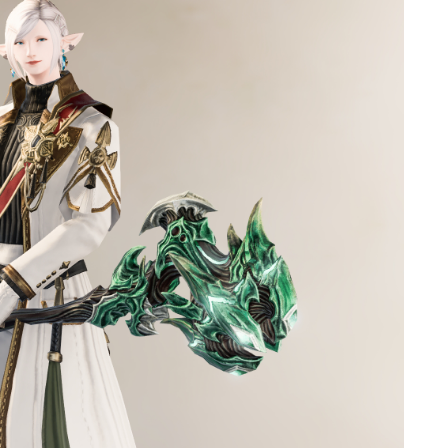
ゴーグル
目隠し
口隠し
マスク
フルフェイス
頭装備ギミックあり
ネイル