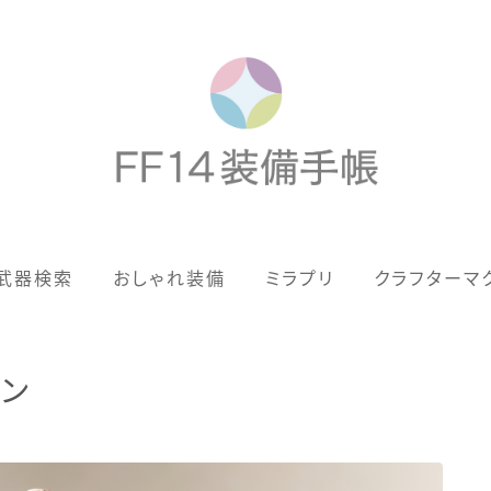
歴代ジョブAF
武器検索
おしゃれ装備
ミラプリ
クラフターマ
男女別デザイン
アネモス（染色可能紅蓮AF）
ーン
眼鏡
バイザー