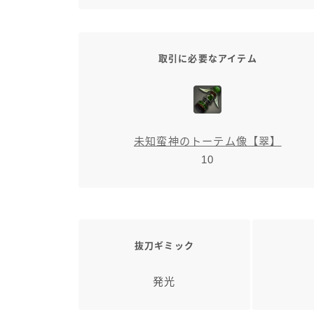
取引に必要なアイテム
未知蛮神のトーテム像【翠】
10
抜刀ギミック
発光