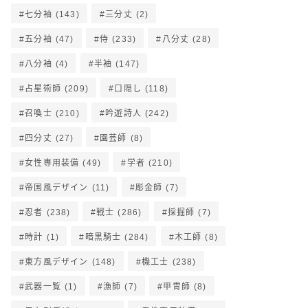
七分袖
(143)
三分丈
(2)
五分袖
(47)
侍
(233)
八分丈
(28)
八分袖
(4)
半袖
(147)
占星術師
(209)
口隠し
(118)
召喚士
(210)
吟遊詩人
(242)
四分丈
(27)
園芸師
(8)
女性専用装備
(49)
学者
(210)
帝国風デザイン
(11)
彫金師
(7)
忍者
(238)
戦士
(286)
採掘師
(7)
時計
(1)
暗黒騎士
(284)
木工師
(8)
東方風デザイン
(148)
機工士
(238)
武器一覧
(1)
漁師
(7)
甲冑師
(8)