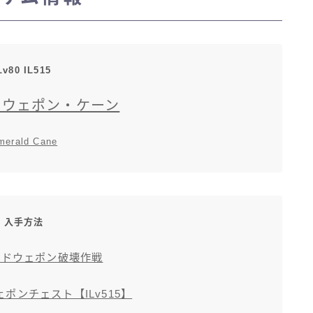
マント
Lv80 IL515
ローライズ
ドウェポン・ケーン
スカート
merald Cane
ミニスカート
ロングスカート
入手方法
インナーパンツ付きスカート
ルドウェポン破壊作戦
ショートパンツ
ポンチェスト【ILv515】