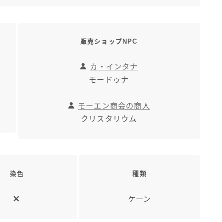
三分丈
四分丈
販売ショップNPC
カ・インタナ
ハーフパンツ
モードゥナ
七分丈
モーエン商会の商人
クリスタリウム
八分丈
極シタデル・ボズヤ追憶戦
染色
種類
ケーン