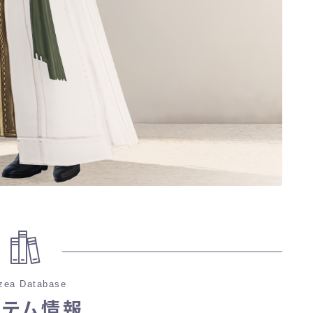
ノースリーブ
半袖
五分袖
七分袖
八分袖
東方風デザイン
イシュガルド風デザイン
zea Database
イテム情報
アジムステップ風デザイン