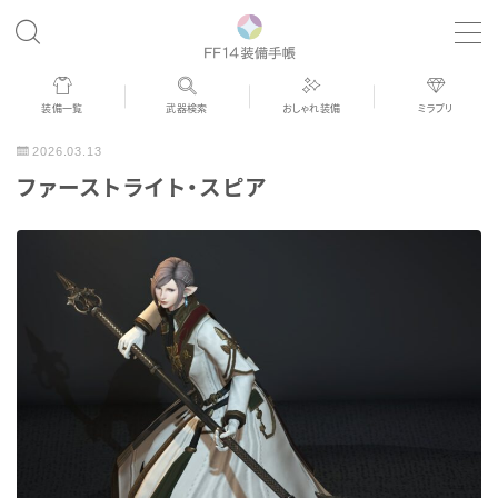
MENU
装備一覧
武器検索
おしゃれ装備
ミラプリ
歴代ジョブAF
2026.03.13
ファーストライト・スピア
男女別デザイン
アネモス（染色可能紅蓮AF）
眼鏡
バイザー
ゴーグル