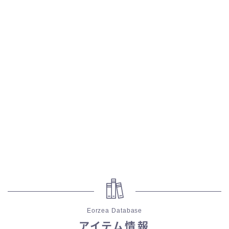
五分袖
七分袖
八分袖
東方風デザイン
イシュガルド風デザイン
アジムステップ風デザイン
マント
Eorzea Database
ローライズ
アイテム情報