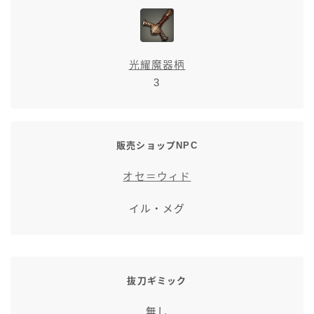
七分丈
八分丈
光耀魔器柄
3
極シタデル・ボズヤ追憶戦
販売ショップNPC
オセ＝ウィド
イル・メグ
抜刀ギミック
無し