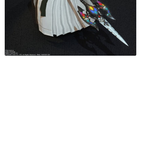
目隠し
口隠し
マスク
フルフェイス
頭装備ギミックあり
ネイル
ノースリーブ
半袖