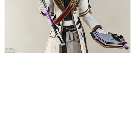
目隠し
口隠し
マスク
フルフェイス
頭装備ギミックあり
ネイル
ノースリーブ
半袖