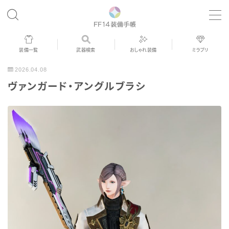
MENU
装備一覧
武器検索
おしゃれ装備
ミラプリ
歴代ジョブAF
2026.04.08
ヴァンガード・アングルブラシ
男女別デザイン
アネモス（染色可能紅蓮AF）
眼鏡
バイザー
ゴーグル