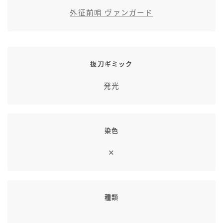
七分丈
外征前哨 ヴァンガード
八分丈
抜刀ギミック
極シタデル・ボズヤ追憶戦
発光
染色
✕
種類