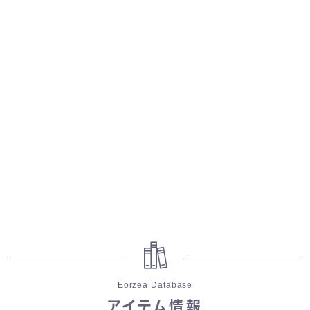
五分袖
七分袖
八分袖
東方風デザイン
イシュガルド風デザイン
アジムステップ風デザイン
マント
Eorzea Database
ローライズ
アイテム情報