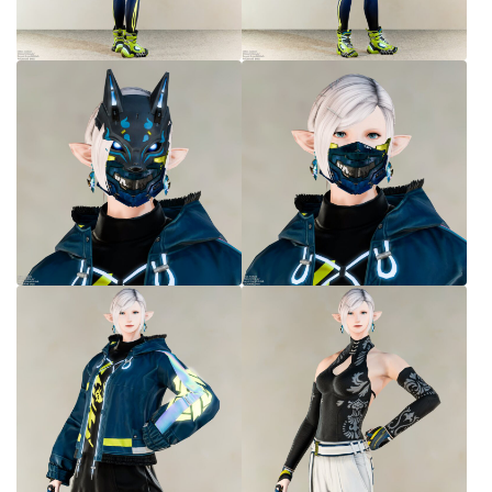
七分丈
八分丈
極シタデル・ボズヤ追憶戦