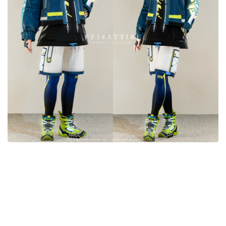
目隠し
口隠し
マスク
フルフェイス
頭装備ギミックあり
ネイル
ノースリーブ
半袖