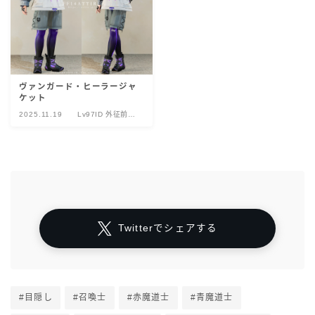
ヴァンガード・ヒーラージャ
ケット
2025.11.19
Lv97ID 外征前哨
ヴァンガード
Twitterでシェアする
#目隠し
#召喚士
#赤魔道士
#青魔道士