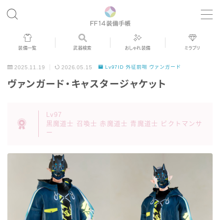
MENU
装備一覧
武器検索
おしゃれ装備
ミラプリ
歴代ジョブAF
2025.11.19
2026.05.15
Lv97ID 外征前哨 ヴァンガード
ヴァンガード・キャスタージャケット
男女別デザイン
Lv97
アネモス（染色可能紅蓮AF）
黒魔道士 召喚士 赤魔道士 青魔道士 ピクトマンサ
ー
眼鏡
バイザー
ゴーグル