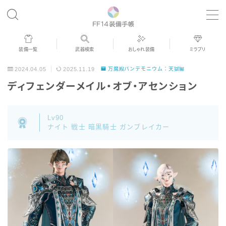
MENU
装備一覧
武器検索
おしゃれ装備
ミラプリ
歴代ジョブAF
2024.04.05
2025.11.19
万魔殿パンデモニウム：天獄編
ディフェンダーメイル・オブ・アセンション
男女別デザイン
Lv90
アネモス（染色可能紅蓮AF）
ナイト 戦士 暗黒騎士 ガンブレイカー
眼鏡
バイザー
ゴーグル