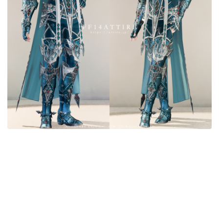
目隠し
口隠し
マスク
フルフェイス
頭装備ギミックあり
ネイル
ノースリーブ
半袖