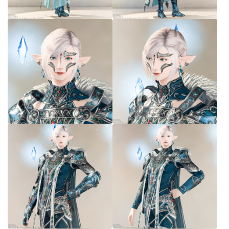
七分丈
八分丈
極シタデル・ボズヤ追憶戦