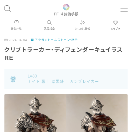
MENU
装備一覧
武器検索
おしゃれ装備
ミラプリ
歴代ジョブAF
2024.04.04
アラガントームストーン:黙示
クリプトラーカー・ディフェンダーキュイラス
男女別デザイン
RE
アネモス（染色可能紅蓮AF）
Lv80
ナイト 戦士 暗黒騎士 ガンブレイカー
眼鏡
バイザー
ゴーグル