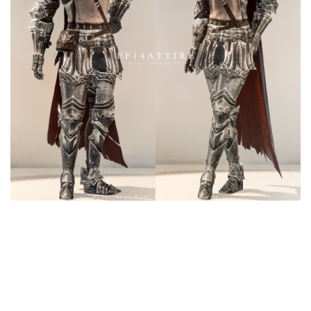
目隠し
口隠し
マスク
フルフェイス
頭装備ギミックあり
ネイル
ノースリーブ
半袖