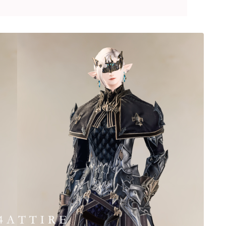
ゴーグル
目隠し
口隠し
マスク
フルフェイス
頭装備ギミックあり
ネイル