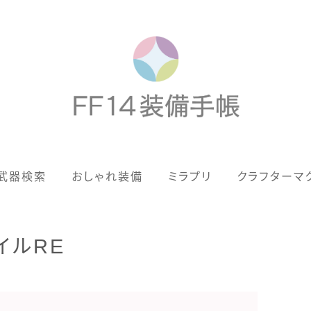
歴代ジョブAF
武器検索
おしゃれ装備
ミラプリ
クラフターマ
男女別デザイン
アネモス（染色可能紅蓮AF）
イルRE
眼鏡
バイザー