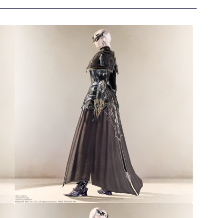
三分丈
四分丈
ハーフパンツ
七分丈
八分丈
極シタデル・ボズヤ追憶戦