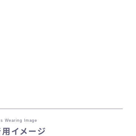
マント
ローライズ
スカート
ミニスカート
ロングスカート
インナーパンツ付きスカート
s Wearing Image
ショートパンツ
着用イメージ