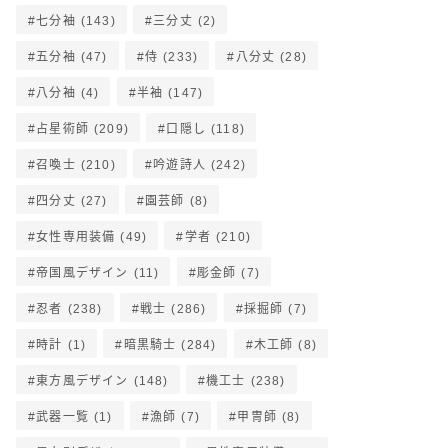
七分袖
(143)
三分丈
(2)
五分袖
(47)
侍
(233)
八分丈
(28)
八分袖
(4)
半袖
(147)
占星術師
(209)
口隠し
(118)
召喚士
(210)
吟遊詩人
(242)
四分丈
(27)
園芸師
(8)
女性専用装備
(49)
学者
(210)
帝国風デザイン
(11)
彫金師
(7)
忍者
(238)
戦士
(286)
採掘師
(7)
時計
(1)
暗黒騎士
(284)
木工師
(8)
東方風デザイン
(148)
機工士
(238)
武器一覧
(1)
漁師
(7)
甲冑師
(8)