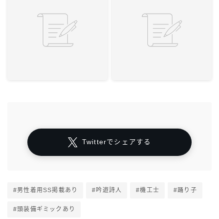
Twitterでシェアする
#男性着用SS掲載あり
#吟遊詩人
#機工士
#踊り子
#頭装備ギミックあり