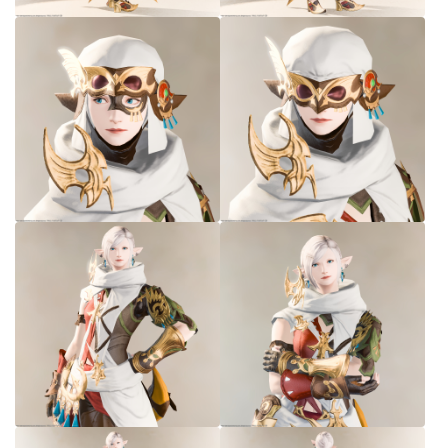
七分丈
八分丈
極シタデル・ボズヤ追憶戦