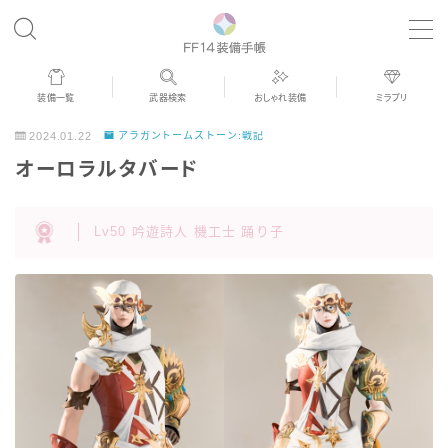
MENU
装備一覧
武器検索
おしゃれ装備
ミラプリ
歴代ジョブAF
2024.01.22
アラガントームストーン:戦記
オーロラルタバード
男女別デザイン
Lv50 吟遊詩人 機工士 踊り子
アネモス（染色可能紅蓮AF）
眼鏡
バイザー
ゴーグル