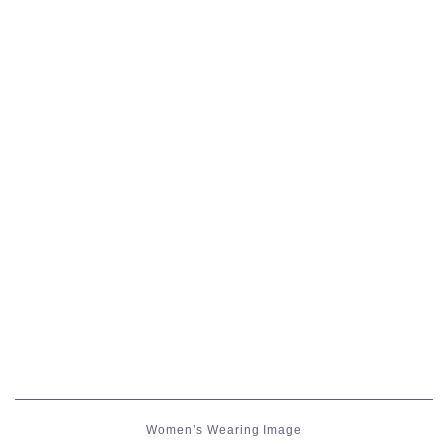
五分袖
七分袖
八分袖
東方風デザイン
イシュガルド風デザイン
アジムステップ風デザイン
マント
ローライズ
Women’s Wearing Image