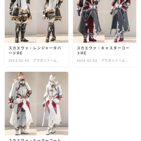
五分袖
七分袖
八分袖
スカエウァ・レンジャータバ
スカエウァ・キャスターコー
ードRE
トRE
東方風デザイン
2024.02.03
アラガントームス
2024.02.03
アラガントームス
トーン:創世
トーン:創世
イシュガルド風デザイン
アジムステップ風デザイン
マント
ローライズ
スカエウァ・ヒーラーコート