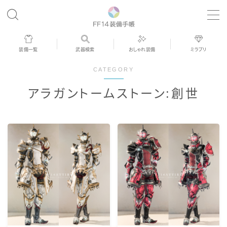
MENU
装備一覧
武器検索
おしゃれ装備
ミラプリ
歴代ジョブAF
CATEGORY
アラガントームストーン:創世
男女別デザイン
アネモス（染色可能紅蓮AF）
眼鏡
バイザー
ゴーグル