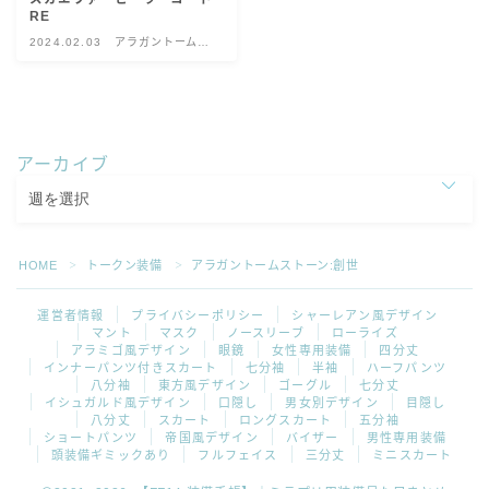
RE
スカート
2024.02.03
アラガントームス
トーン:創世
ミニスカート
ロングスカート
アーカイブ
インナーパンツ付きスカート
HOME
トークン装備
アラガントームストーン:創世
ショートパンツ
＞
＞
運営者情報
プライバシーポリシー
シャーレアン風デザイン
三分丈
マント
マスク
ノースリーブ
ローライズ
アラミゴ風デザイン
眼鏡
女性専用装備
四分丈
インナーパンツ付きスカート
七分袖
半袖
ハーフパンツ
八分袖
東方風デザイン
ゴーグル
七分丈
四分丈
イシュガルド風デザイン
口隠し
男女別デザイン
目隠し
八分丈
スカート
ロングスカート
五分袖
ショートパンツ
帝国風デザイン
バイザー
男性専用装備
ハーフパンツ
頭装備ギミックあり
フルフェイス
三分丈
ミニスカート