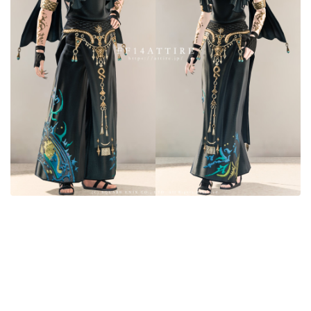
目隠し
口隠し
マスク
フルフェイス
頭装備ギミックあり
ネイル
ノースリーブ
半袖