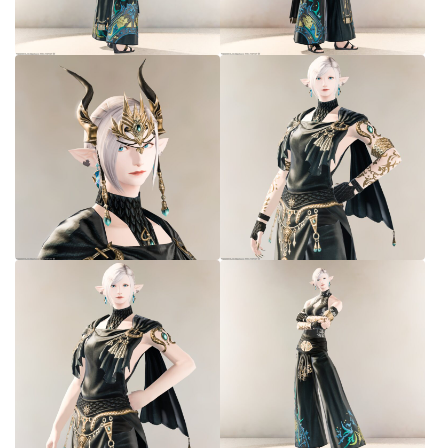
七分丈
八分丈
極シタデル・ボズヤ追憶戦