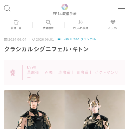
MENU
装備一覧
武器検索
おしゃれ装備
ミラプリ
歴代ジョブAF
2024.06.04
2026.06.01
Lv90 IL580 クラシカル
クラシカルシグニフェル・キトン
男女別デザイン
Lv90
アネモス（染色可能紅蓮AF）
黒魔道士 召喚士 赤魔道士 青魔道士 ピクトマンサ
ー
眼鏡
バイザー
ゴーグル