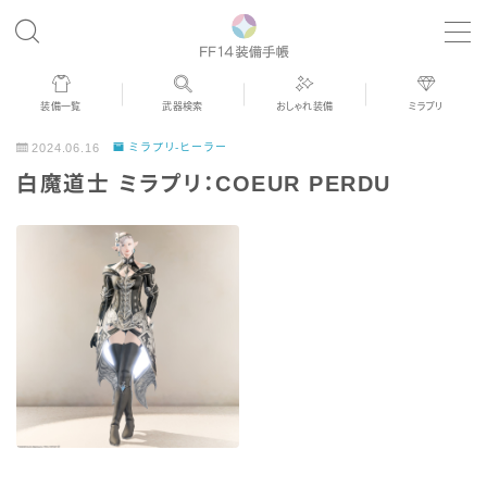
MENU
装備一覧
武器検索
おしゃれ装備
ミラプリ
歴代ジョブAF
2024.06.16
ミラプリ-ヒーラー
白魔道士 ミラプリ：COEUR PERDU
男女別デザイン
アネモス（染色可能紅蓮AF）
眼鏡
バイザー
ゴーグル