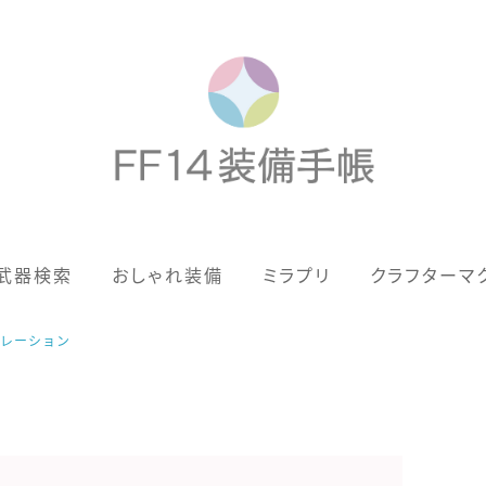
歴代ジョブAF
武器検索
おしゃれ装備
ミラプリ
クラフターマ
男女別デザイン
アネモス（染色可能紅蓮AF）
ボレーション
眼鏡
バイザー