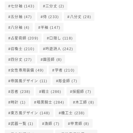
七分袖
(143)
三分丈
(2)
五分袖
(47)
侍
(233)
八分丈
(28)
八分袖
(4)
半袖
(147)
占星術師
(209)
口隠し
(118)
召喚士
(210)
吟遊詩人
(242)
四分丈
(27)
園芸師
(8)
女性専用装備
(49)
学者
(210)
帝国風デザイン
(11)
彫金師
(7)
忍者
(238)
戦士
(286)
採掘師
(7)
時計
(1)
暗黒騎士
(284)
木工師
(8)
東方風デザイン
(148)
機工士
(238)
武器一覧
(1)
漁師
(7)
甲冑師
(8)