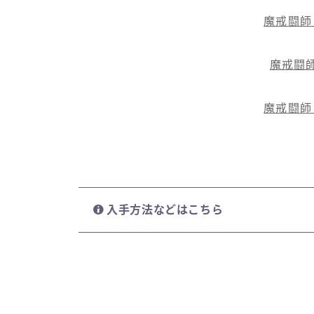
魔戒闘師
魔戒闘
魔戒闘師
入手方法などはこちら