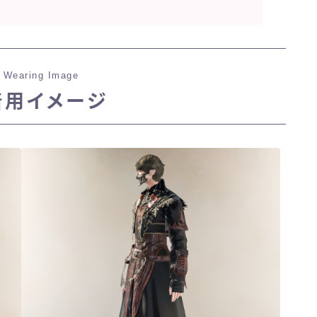
ゴーグル
 Wearing Image
目隠し
着用イメージ
口隠し
マスク
フルフェイス
頭装備ギミックあり
ネイル