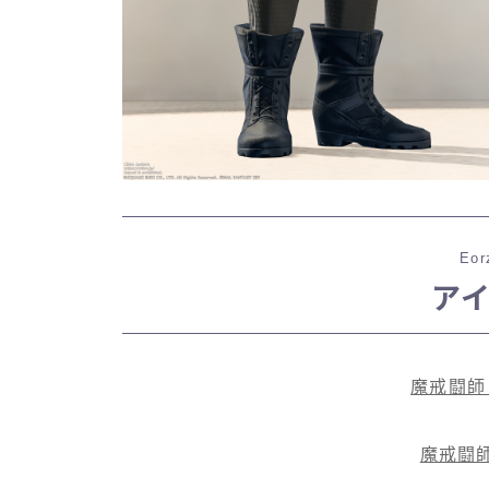
Eor
ア
魔戒闘師
魔戒闘