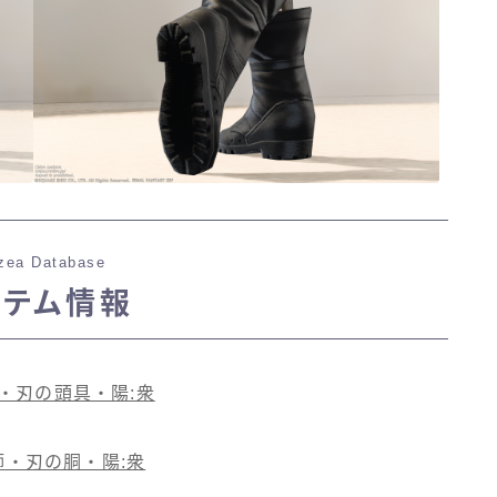
zea Database
イテム情報
・刃の頭具・陽:衆
師・刃の胴・陽:衆