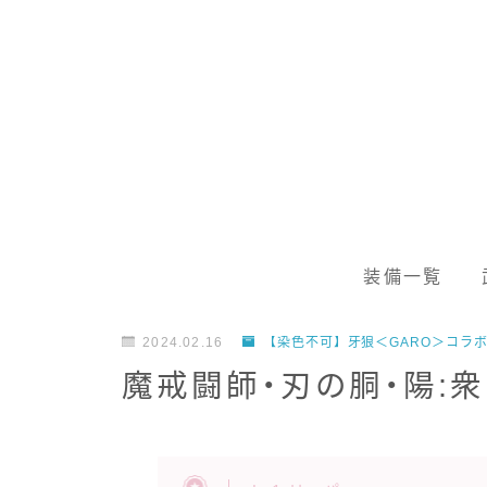
装備一覧
2024.02.16
【染色不可】牙狼＜GARO＞コラ
魔戒闘師・刃の胴・陽:衆