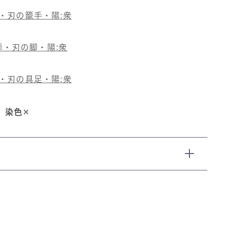
・刃の籠手・陽:衆
師・刃の脚・陽:衆
・刃の具足・陽:衆
染色
✕