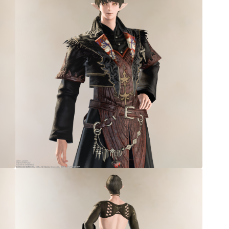
三分丈
四分丈
ハーフパンツ
七分丈
八分丈
極シタデル・ボズヤ追憶戦