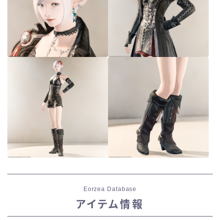
五分袖
七分袖
八分袖
東方風デザイン
イシュガルド風デザイン
アジムステップ風デザイン
マント
Eorzea Database
アイテム情報
ローライズ