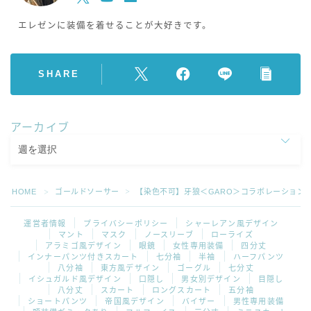
エレゼンに装備を着せることが大好きです。
SHARE
アーカイブ
HOME
ゴールドソーサー
【染色不可】牙狼＜GARO＞コラボレーション
＞
＞
運営者情報
プライバシーポリシー
シャーレアン風デザイン
マント
マスク
ノースリーブ
ローライズ
アラミゴ風デザイン
眼鏡
女性専用装備
四分丈
インナーパンツ付きスカート
七分袖
半袖
ハーフパンツ
八分袖
東方風デザイン
ゴーグル
七分丈
イシュガルド風デザイン
口隠し
男女別デザイン
目隠し
八分丈
スカート
ロングスカート
五分袖
ショートパンツ
帝国風デザイン
バイザー
男性専用装備