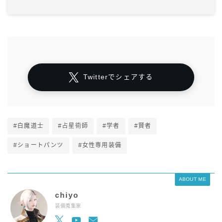
Twitterでシェアする
#白魔道士
#占星術師
#学者
#賢者
#ショートパンツ
#女性専用装備
ABOUT ME
chiyo
装備蒐集家