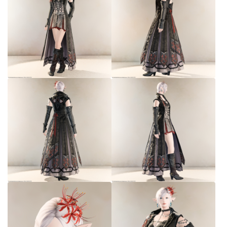
目隠し
口隠し
マスク
フルフェイス
頭装備ギミックあり
ネイル
ノースリーブ
半袖