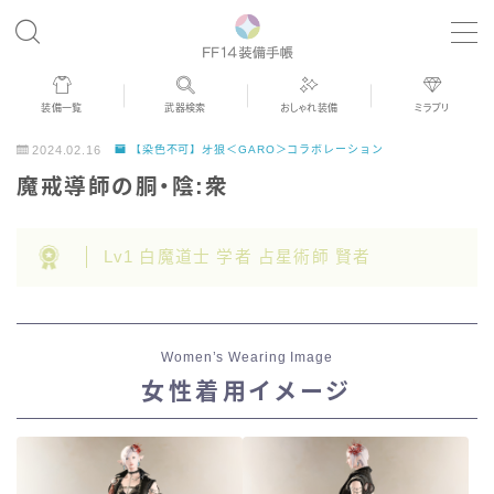
MENU
装備一覧
武器検索
おしゃれ装備
ミラプリ
歴代ジョブAF
2024.02.16
【染色不可】牙狼＜GARO＞コラボレーション
魔戒導師の胴・陰:衆
男女別デザイン
Lv1 白魔道士 学者 占星術師 賢者
アネモス（染色可能紅蓮AF）
眼鏡
Women’s Wearing Image
女性着用イメージ
バイザー
ゴーグル