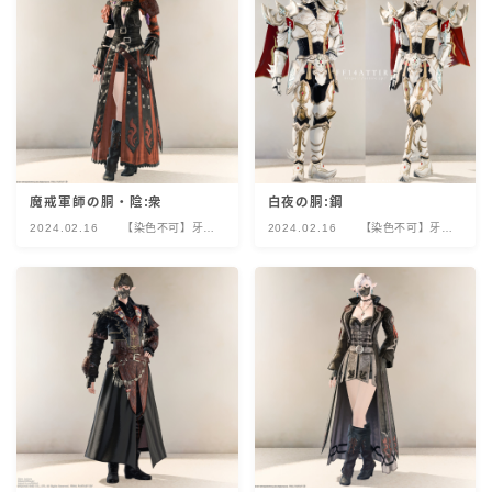
魔戒軍師の胴・陰:衆
白夜の胴:鋼
2024.02.16
【染色不可】牙狼
2024.02.16
【染色不可】牙狼
＜GARO＞コラボ
＜GARO＞コラボ
レーション
レーション