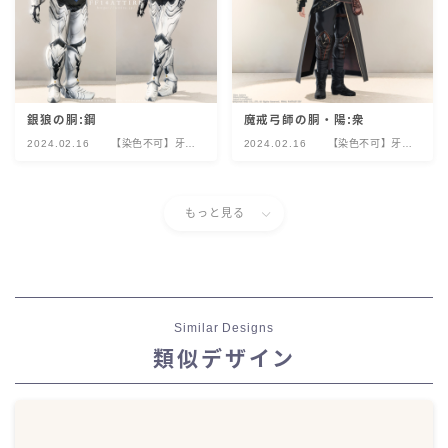
銀狼の胴:鋼
魔戒弓師の胴・陽:衆
2024.02.16
【染色不可】牙狼
2024.02.16
【染色不可】牙狼
＜GARO＞コラボ
＜GARO＞コラボ
レーション
レーション
もっと見る
Similar Designs
類似デザイン