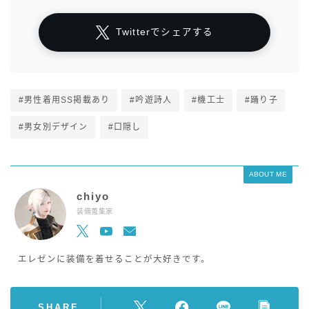
Twitterでシェアする
#男性着用SS掲載あり
#吟遊詩人
#機工士
#踊り子
#男女別デザイン
#口隠し
ABOUT ME
chiyo
装備蒐集家
エレゼンに装備を着せることが大好きです。
SHARE