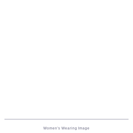
五分袖
七分袖
八分袖
東方風デザイン
イシュガルド風デザイン
アジムステップ風デザイン
マント
ローライズ
Women’s Wearing Image