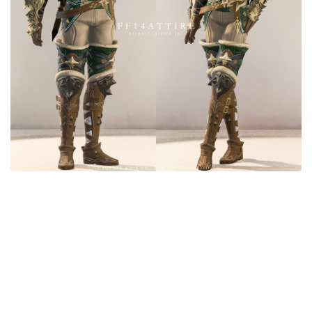
目隠し
口隠し
マスク
フルフェイス
頭装備ギミックあり
ネイル
ノースリーブ
半袖