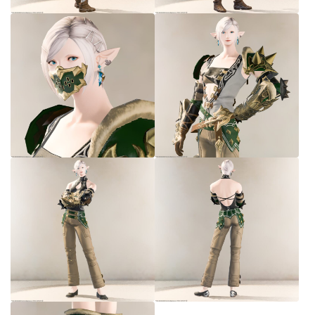
七分丈
八分丈
極シタデル・ボズヤ追憶戦