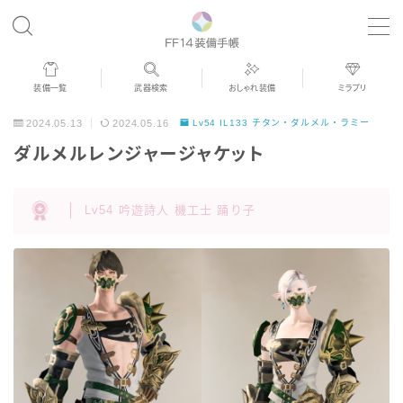
MENU
装備一覧
武器検索
おしゃれ装備
ミラプリ
歴代ジョブAF
2024.05.13
2024.05.16
Lv54 IL133 チタン・ダルメル・ラミー
ダルメルレンジャージャケット
男女別デザイン
Lv54 吟遊詩人 機工士 踊り子
アネモス（染色可能紅蓮AF）
眼鏡
バイザー
ゴーグル