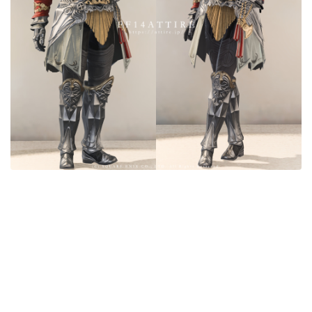
目隠し
口隠し
マスク
フルフェイス
頭装備ギミックあり
ネイル
ノースリーブ
半袖