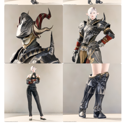
七分丈
八分丈
極シタデル・ボズヤ追憶戦