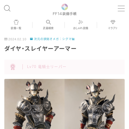
MENU
装備一覧
武器検索
おしゃれ装備
ミラプリ
歴代ジョブAF
2024.02.10
次元の狭間オメガ：シグマ編
ダイヤ・スレイヤーアーマー
男女別デザイン
Lv70 竜騎士リーパー
アネモス（染色可能紅蓮AF）
眼鏡
バイザー
ゴーグル