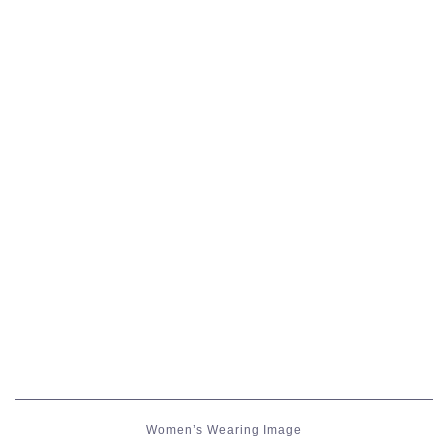
五分袖
七分袖
八分袖
東方風デザイン
イシュガルド風デザイン
アジムステップ風デザイン
マント
ローライズ
Women’s Wearing Image