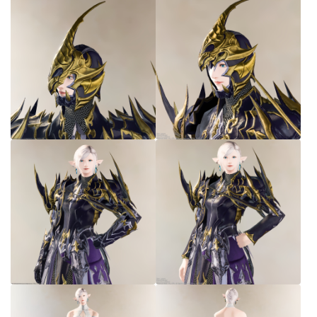
七分丈
八分丈
極シタデル・ボズヤ追憶戦