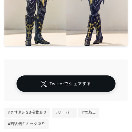
Twitterでシェアする
#男性着用SS掲載あり
#リーパー
#竜騎士
#頭装備ギミックあり