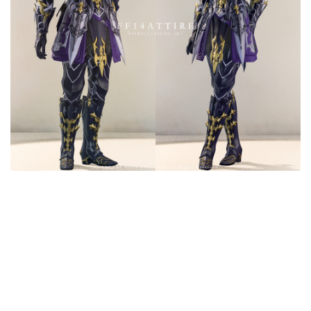
目隠し
口隠し
マスク
フルフェイス
頭装備ギミックあり
ネイル
ノースリーブ
半袖