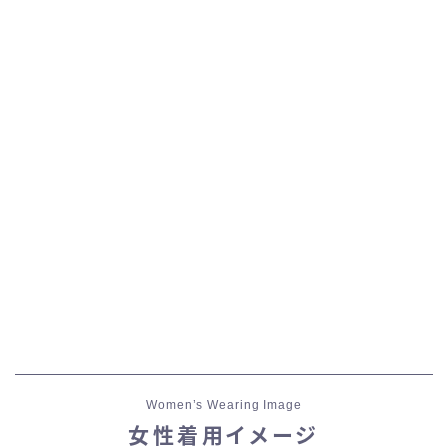
五分袖
七分袖
八分袖
東方風デザイン
イシュガルド風デザイン
アジムステップ風デザイン
マント
Women’s Wearing Image
ローライズ
女性着用イメージ