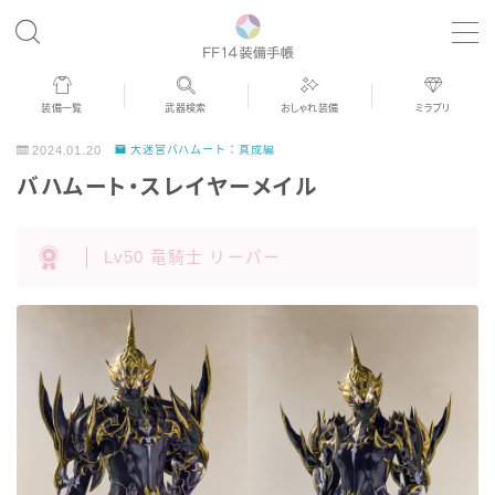
MENU
装備一覧
武器検索
おしゃれ装備
ミラプリ
歴代ジョブAF
2024.01.20
大迷宮バハムート：真成編
バハムート・スレイヤーメイル
男女別デザイン
Lv50 竜騎士 リーパー
アネモス（染色可能紅蓮AF）
眼鏡
バイザー
ゴーグル