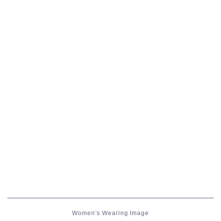
五分袖
七分袖
八分袖
東方風デザイン
イシュガルド風デザイン
アジムステップ風デザイン
マント
ローライズ
Women’s Wearing Image