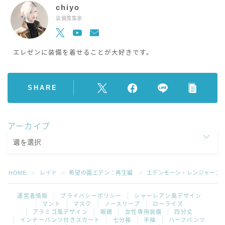
chiyo
装備蒐集家
エレゼンに装備を着せることが大好きです。
SHARE
アーカイブ
HOME
レイド
希望の園エデン：再生編
エデンモーン・レンジャーコ
＞
＞
＞
運営者情報
プライバシーポリシー
シャーレアン風デザイン
マント
マスク
ノースリーブ
ローライズ
アラミゴ風デザイン
眼鏡
女性専用装備
四分丈
インナーパンツ付きスカート
七分袖
半袖
ハーフパンツ