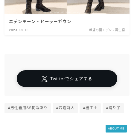
エデンモーン・ヒーラーガウン
2024.03.13
希望の園エデン：再生編
Twitterでシェアする
#男性着用SS掲載あり
#吟遊詩人
#機工士
#踊り子
ABOUT ME