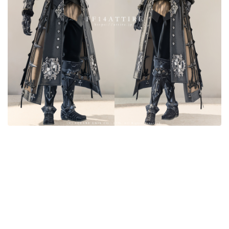
目隠し
口隠し
マスク
フルフェイス
頭装備ギミックあり
ネイル
ノースリーブ
半袖