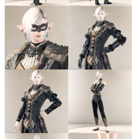
七分丈
八分丈
極シタデル・ボズヤ追憶戦