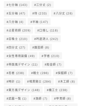
七分袖
(143)
三分丈
(2)
五分袖
(47)
侍
(233)
八分丈
(28)
八分袖
(4)
半袖
(147)
占星術師
(209)
口隠し
(118)
召喚士
(210)
吟遊詩人
(242)
四分丈
(27)
園芸師
(8)
女性専用装備
(49)
学者
(210)
帝国風デザイン
(11)
彫金師
(7)
忍者
(238)
戦士
(286)
採掘師
(7)
時計
(1)
暗黒騎士
(284)
木工師
(8)
東方風デザイン
(148)
機工士
(238)
武器一覧
(1)
漁師
(7)
甲冑師
(8)