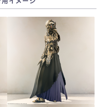
着用イメージ
三分丈
四分丈
ハーフパンツ
七分丈
八分丈
極シタデル・ボズヤ追憶戦