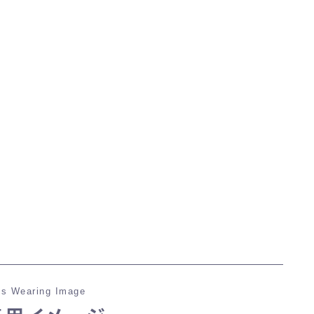
マント
ローライズ
スカート
ミニスカート
ロングスカート
インナーパンツ付きスカート
ショートパンツ
s Wearing Image