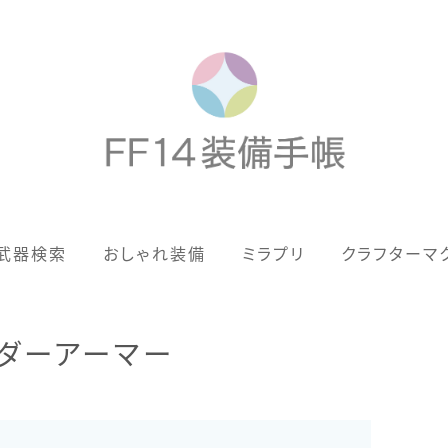
歴代ジョブAF
武器検索
おしゃれ装備
ミラプリ
クラフターマ
男女別デザイン
アネモス（染色可能紅蓮AF）
ンダーアーマー
眼鏡
バイザー