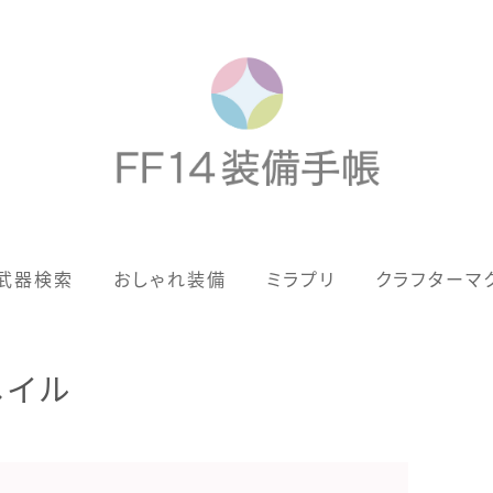
歴代ジョブAF
武器検索
おしゃれ装備
ミラプリ
クラフターマ
男女別デザイン
アネモス（染色可能紅蓮AF）
メイル
眼鏡
バイザー