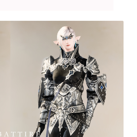
ゴーグル
目隠し
口隠し
マスク
フルフェイス
頭装備ギミックあり
ネイル