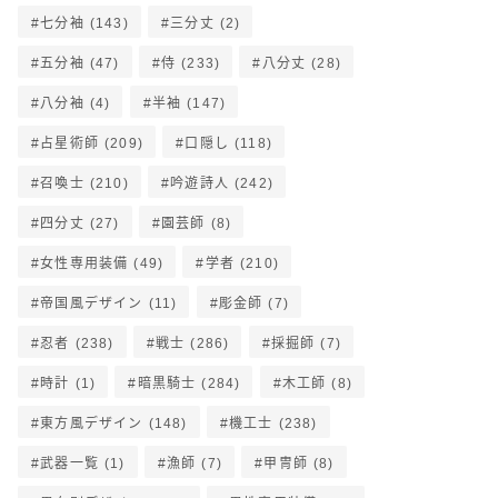
七分袖
(143)
三分丈
(2)
五分袖
(47)
侍
(233)
八分丈
(28)
八分袖
(4)
半袖
(147)
占星術師
(209)
口隠し
(118)
召喚士
(210)
吟遊詩人
(242)
四分丈
(27)
園芸師
(8)
女性専用装備
(49)
学者
(210)
帝国風デザイン
(11)
彫金師
(7)
忍者
(238)
戦士
(286)
採掘師
(7)
時計
(1)
暗黒騎士
(284)
木工師
(8)
東方風デザイン
(148)
機工士
(238)
武器一覧
(1)
漁師
(7)
甲冑師
(8)