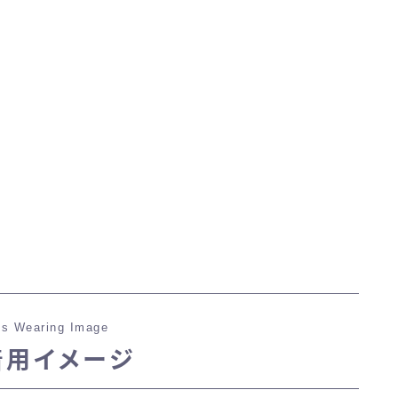
マント
ローライズ
スカート
ミニスカート
ロングスカート
インナーパンツ付きスカート
s Wearing Image
着用イメージ
ショートパンツ