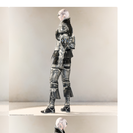
三分丈
四分丈
ハーフパンツ
七分丈
八分丈
極シタデル・ボズヤ追憶戦