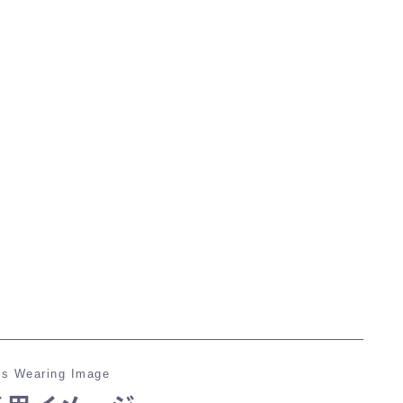
マント
ローライズ
スカート
ミニスカート
ロングスカート
インナーパンツ付きスカート
ショートパンツ
s Wearing Image