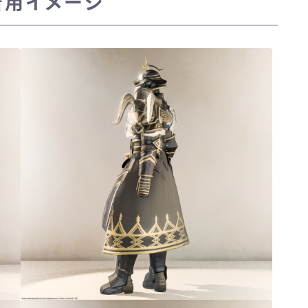
着用イメージ
三分丈
四分丈
ハーフパンツ
七分丈
八分丈
極シタデル・ボズヤ追憶戦