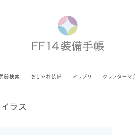
歴代ジョブAF
武器検索
おしゃれ装備
ミラプリ
クラフターマ
男女別デザイン
アネモス（染色可能紅蓮AF）
ュイラス
眼鏡
バイザー