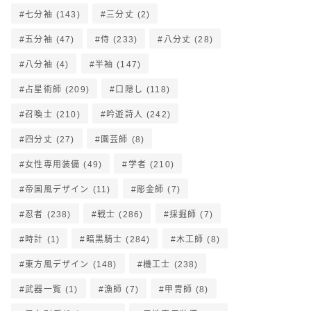
七分袖
(143)
三分丈
(2)
五分袖
(47)
侍
(233)
八分丈
(28)
八分袖
(4)
半袖
(147)
占星術師
(209)
口隠し
(118)
召喚士
(210)
吟遊詩人
(242)
四分丈
(27)
園芸師
(8)
女性専用装備
(49)
学者
(210)
帝国風デザイン
(11)
彫金師
(7)
忍者
(238)
戦士
(286)
採掘師
(7)
時計
(1)
暗黒騎士
(284)
木工師
(8)
東方風デザイン
(148)
機工士
(238)
武器一覧
(1)
漁師
(7)
甲冑師
(8)