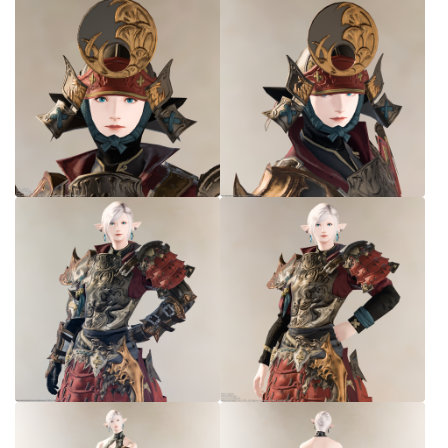
七分丈
八分丈
極シタデル・ボズヤ追憶戦