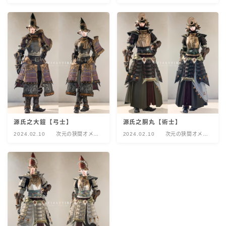
ガ：デルタ編
ガ：デルタ編
源氏之大鎧【弓士】
源氏之胴丸【術士】
2024.02.10
次元の狭間オメ
2024.02.10
次元の狭間オメ
ガ：デルタ編
ガ：デルタ編