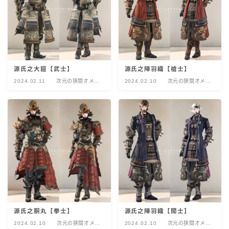
源氏之大鎧【武士】
源氏之陣羽織【槍士】
2024.02.11
次元の狭間オメ
2024.02.10
次元の狭間オメ
ガ：デルタ編
ガ：デルタ編
源氏之胴丸【拳士】
源氏之陣羽織【間士】
2024.02.10
次元の狭間オメ
2024.02.10
次元の狭間オメ