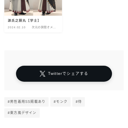
源氏之胴丸【学士】
2024.02.10
次元の狭間オメ
ガ：デルタ編
Twitterでシェアする
#男性着用SS掲載あり
#モンク
#侍
#東方風デザイン