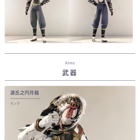
Arms
武器
源氏之円月輪
モンク