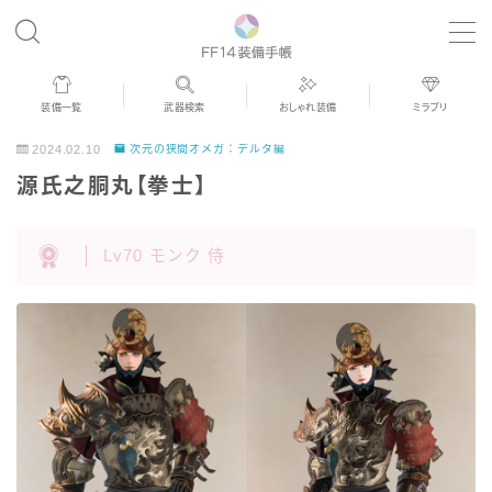
MENU
装備一覧
武器検索
おしゃれ装備
ミラプリ
歴代ジョブAF
2024.02.10
次元の狭間オメガ：デルタ編
源氏之胴丸【拳士】
男女別デザイン
Lv70 モンク 侍
アネモス（染色可能紅蓮AF）
眼鏡
バイザー
ゴーグル