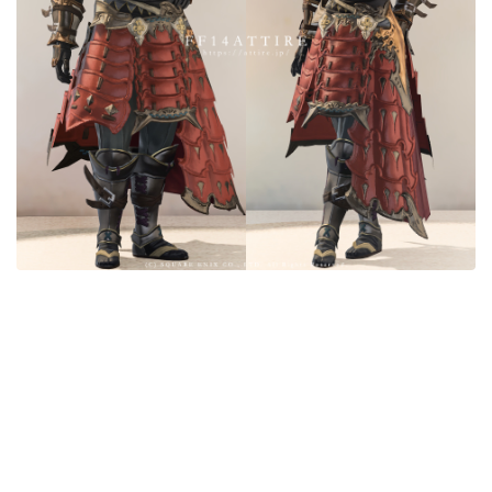
目隠し
口隠し
マスク
フルフェイス
頭装備ギミックあり
ネイル
ノースリーブ
半袖