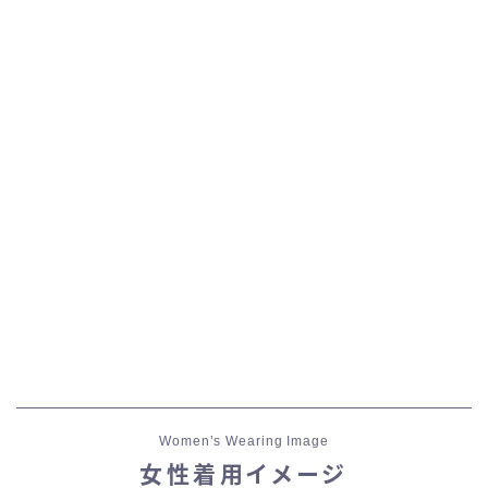
五分袖
七分袖
八分袖
東方風デザイン
イシュガルド風デザイン
アジムステップ風デザイン
マント
Women’s Wearing Image
ローライズ
女性着用イメージ