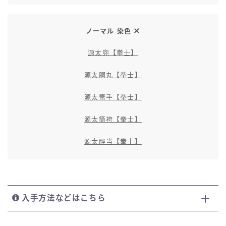
ノーマル 染色
源太兜【拳士】
源太胴丸【拳士】
源太篭手【拳士】
源太筒袴【拳士】
源太脛当【拳士】
入手方法などはこちら