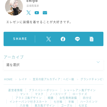
chiyo
装備蒐集家
エレゼンに装備を着せることが大好きです。
SHARE
アーカイブ
HOME
レイド
至天の座アルカディア：ヘビー級
グランドチャンピオ
＞
＞
＞
運営者情報
プライバシーポリシー
シャーレアン風デザイン
マント
マスク
ノースリーブ
ローライズ
アラミゴ風デザイン
眼鏡
女性専用装備
四分丈
インナーパンツ付きスカート
七分袖
半袖
ハーフパンツ
八分袖
東方風デザイン
ゴーグル
七分丈