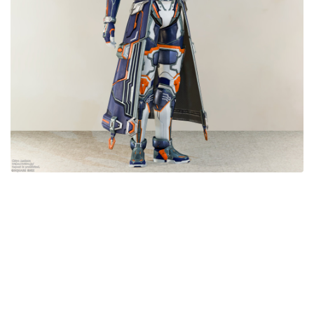
目隠し
口隠し
マスク
フルフェイス
頭装備ギミックあり
ネイル
ノースリーブ
半袖