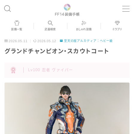
MENU
装備一覧
武器検索
おしゃれ装備
ミラプリ
歴代ジョブAF
2026.05.11
2026.05.12
至天の座アルカディア：ヘビー級
グランドチャンピオン・スカウトコート
男女別デザイン
Lv100 忍者 ヴァイパー
アネモス（染色可能紅蓮AF）
眼鏡
バイザー
ゴーグル