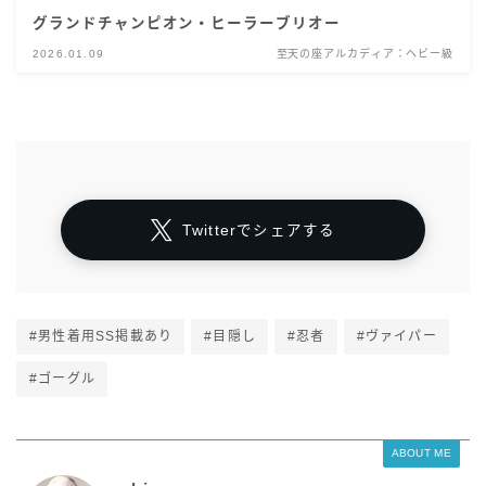
グランドチャンピオン・ヒーラーブリオー
2026.01.09
至天の座アルカディア：ヘビー級
Twitterでシェアする
#男性着用SS掲載あり
#目隠し
#忍者
#ヴァイパー
#ゴーグル
ABOUT ME