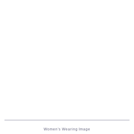
五分袖
七分袖
八分袖
東方風デザイン
イシュガルド風デザイン
アジムステップ風デザイン
マント
ローライズ
Women’s Wearing Image