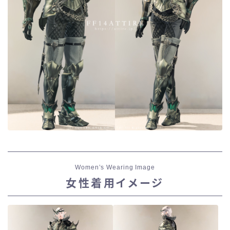
目隠し
口隠し
マスク
フルフェイス
頭装備ギミックあり
ネイル
Women’s Wearing Image
女性着用イメージ
ノースリーブ
半袖