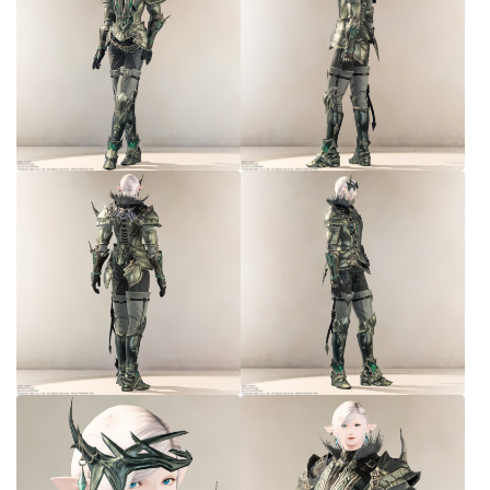
五分袖
七分袖
八分袖
東方風デザイン
イシュガルド風デザイン
アジムステップ風デザイン
マント
ローライズ