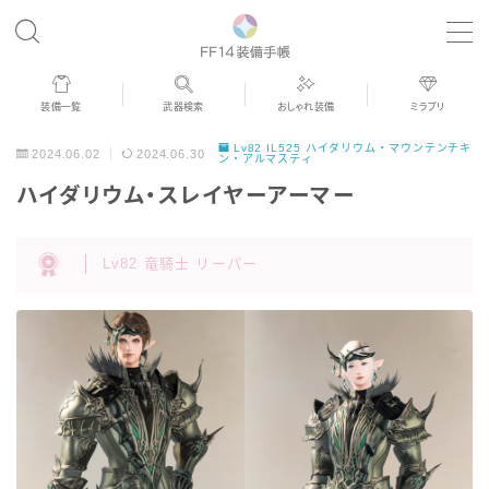
MENU
装備一覧
武器検索
おしゃれ装備
ミラプリ
歴代ジョブAF
Lv82 IL525 ハイダリウム・マウンテンチキ
2024.06.02
2024.06.30
ン・アルマスティ
ハイダリウム・スレイヤーアーマー
男女別デザイン
Lv82 竜騎士 リーパー
アネモス（染色可能紅蓮AF）
眼鏡
バイザー
ゴーグル