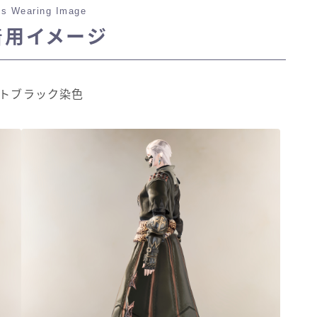
s Wearing Image
三分丈
着用イメージ
四分丈
ートブラック染色
ハーフパンツ
七分丈
八分丈
極シタデル・ボズヤ追憶戦