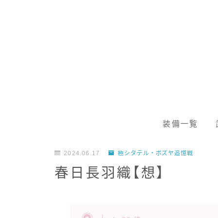
装備一覧
2024.06.17
極シタデル・ボズヤ追憶戦
春日長羽織【想】