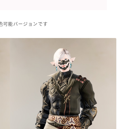
ゴーグル
染色可能バージョンです
目隠し
口隠し
マスク
フルフェイス
頭装備ギミックあり
ネイル