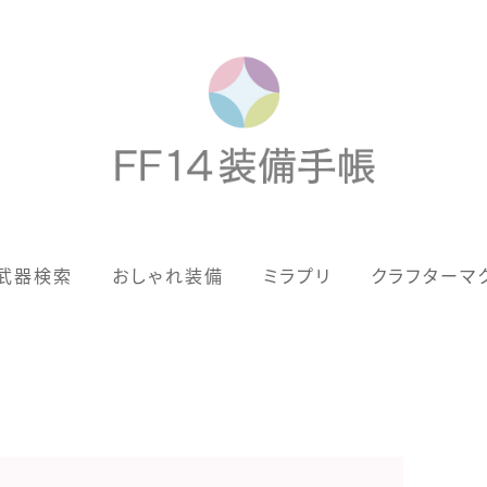
歴代ジョブAF
武器検索
おしゃれ装備
ミラプリ
クラフターマ
男女別デザイン
アネモス（染色可能紅蓮AF）
眼鏡
バイザー