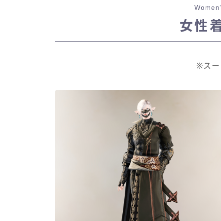
Women’
女性
※ス