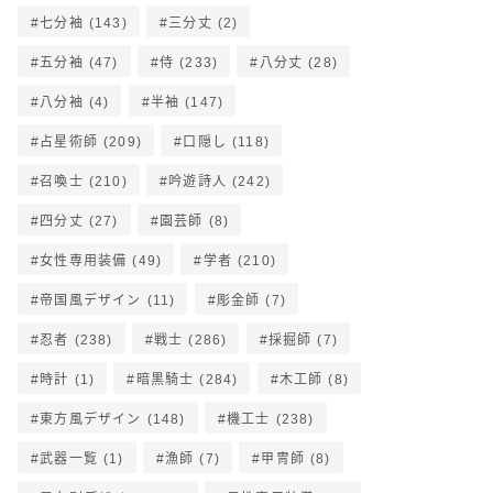
七分袖
(143)
三分丈
(2)
五分袖
(47)
侍
(233)
八分丈
(28)
八分袖
(4)
半袖
(147)
占星術師
(209)
口隠し
(118)
召喚士
(210)
吟遊詩人
(242)
四分丈
(27)
園芸師
(8)
女性専用装備
(49)
学者
(210)
帝国風デザイン
(11)
彫金師
(7)
忍者
(238)
戦士
(286)
採掘師
(7)
時計
(1)
暗黒騎士
(284)
木工師
(8)
東方風デザイン
(148)
機工士
(238)
武器一覧
(1)
漁師
(7)
甲冑師
(8)