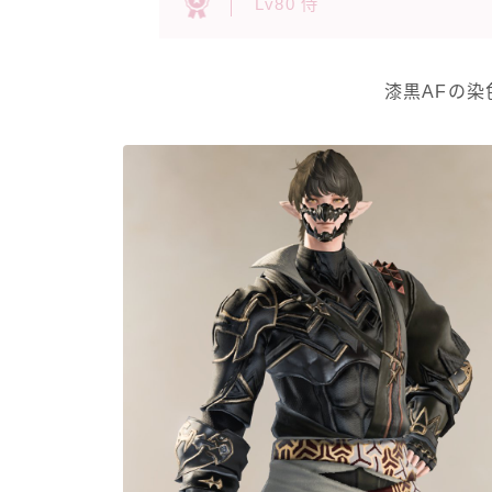
Lv80 侍
漆黒AFの