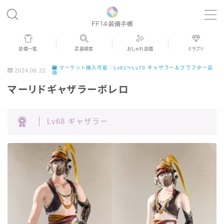
MENU
装備一覧
武器検索
おしゃれ装備
ミラプリ
歴代ジョブAF
マーケット購入可能：Lv61～Lv70 ギャザラー＆クラフター装
2024.06.22
備
マーリドギャザラーボレロ
男女別デザイン
Lv68 ギャザラー
アネモス（染色可能紅蓮AF）
眼鏡
バイザー
ゴーグル