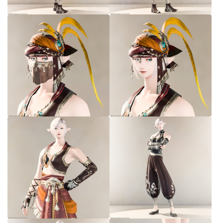
七分丈
八分丈
極シタデル・ボズヤ追憶戦