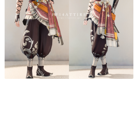
目隠し
口隠し
マスク
フルフェイス
頭装備ギミックあり
ネイル
ノースリーブ
半袖