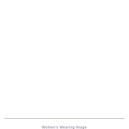
五分袖
七分袖
八分袖
東方風デザイン
イシュガルド風デザイン
アジムステップ風デザイン
マント
ローライズ
Women’s Wearing Image