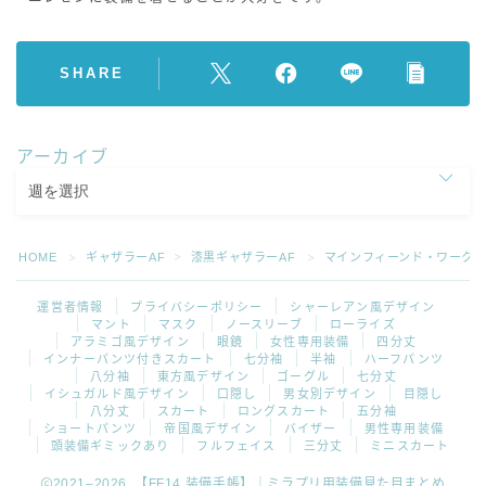
SHARE
アーカイブ
HOME
ギャザラーAF
漆黒ギャザラーAF
マインフィーンド・ワーク
＞
＞
＞
運営者情報
プライバシーポリシー
シャーレアン風デザイン
マント
マスク
ノースリーブ
ローライズ
アラミゴ風デザイン
眼鏡
女性専用装備
四分丈
インナーパンツ付きスカート
七分袖
半袖
ハーフパンツ
八分袖
東方風デザイン
ゴーグル
七分丈
イシュガルド風デザイン
口隠し
男女別デザイン
目隠し
八分丈
スカート
ロングスカート
五分袖
ショートパンツ
帝国風デザイン
バイザー
男性専用装備
頭装備ギミックあり
フルフェイス
三分丈
ミニスカート
2021–2026 【FF14 装備手帳】｜ミラプリ用装備見た目まとめ