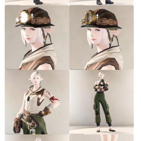
七分丈
八分丈
極シタデル・ボズヤ追憶戦