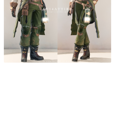
目隠し
口隠し
マスク
フルフェイス
頭装備ギミックあり
ネイル
ノースリーブ
半袖