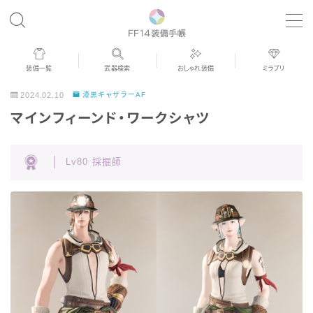
MENU
装備一覧
武器検索
おしゃれ装備
ミラプリ
歴代ジョブAF
2024.02.10
漆黒ギャザラーAF
マインフィーンド・ワークシャツ
男女別デザイン
Lv80 採掘師
アネモス（染色可能紅蓮AF）
眼鏡
バイザー
ゴーグル