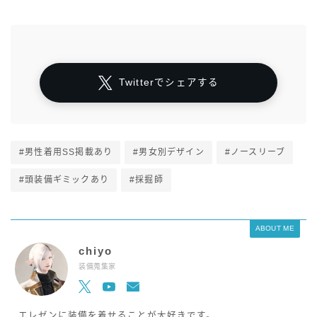
Twitterでシェアする
#男性着用SS掲載あり
#男女別デザイン
#ノースリーブ
#頭装備ギミックあり
#採掘師
ABOUT ME
chiyo
装備蒐集家
エレゼンに装備を着せることが大好きです。