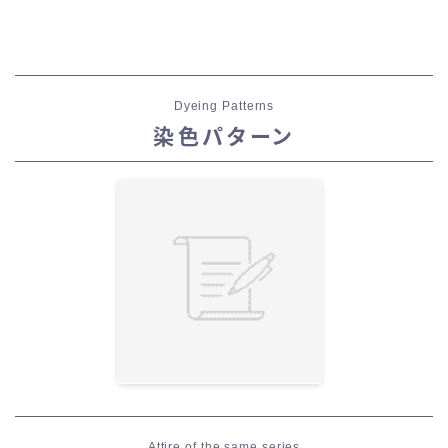
Dyeing Patterns
染色パターン
Attire of the same series