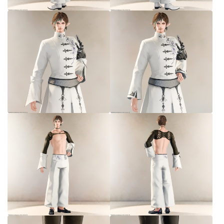
七分丈
八分丈
極シタデル・ボズヤ追憶戦