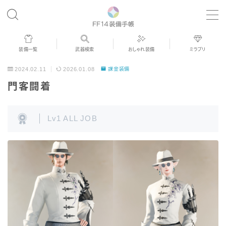
MENU
装備一覧
武器検索
おしゃれ装備
ミラプリ
歴代ジョブAF
2024.02.11
2026.01.08
課金装備
門客闘着
男女別デザイン
Lv1 ALL JOB
アネモス（染色可能紅蓮AF）
眼鏡
バイザー
ゴーグル