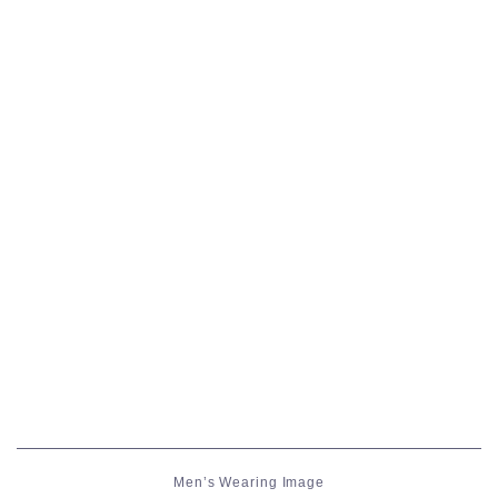
五分袖
七分袖
八分袖
東方風デザイン
イシュガルド風デザイン
アジムステップ風デザイン
マント
ローライズ
Men’s Wearing Image