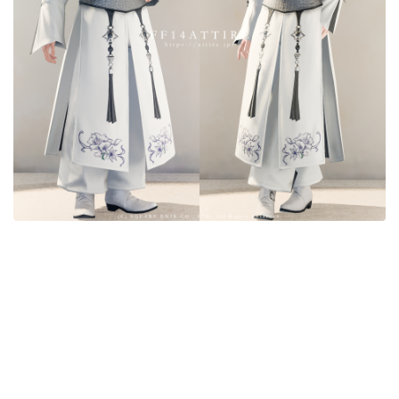
目隠し
口隠し
マスク
フルフェイス
頭装備ギミックあり
ネイル
ノースリーブ
半袖