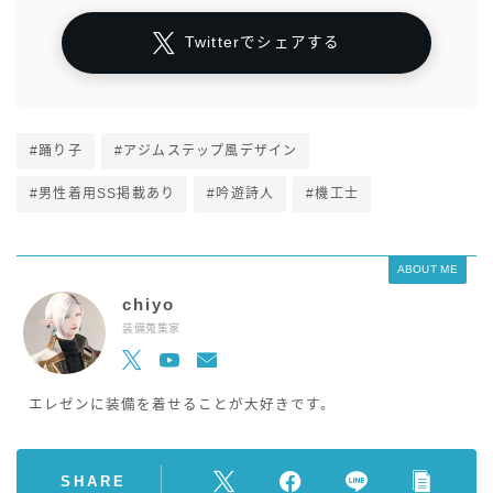
Twitterでシェアする
#踊り子
#アジムステップ風デザイン
#男性着用SS掲載あり
#吟遊詩人
#機工士
ABOUT ME
chiyo
装備蒐集家
エレゼンに装備を着せることが大好きです。
SHARE