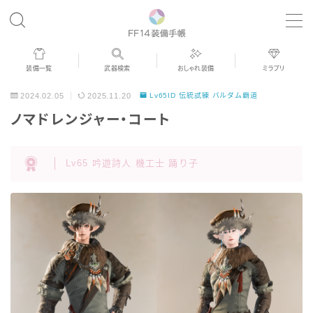
MENU
装備一覧
武器検索
おしゃれ装備
ミラプリ
歴代ジョブAF
2024.02.05
2025.11.20
Lv65ID 伝統試練 バルダム覇道
ノマドレンジャー・コート
男女別デザイン
Lv65 吟遊詩人 機工士 踊り子
アネモス（染色可能紅蓮AF）
眼鏡
バイザー
ゴーグル