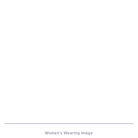
五分袖
七分袖
八分袖
東方風デザイン
イシュガルド風デザイン
アジムステップ風デザイン
マント
ローライズ
Women’s Wearing Image