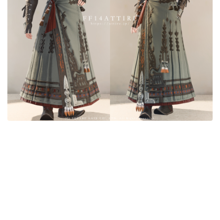
目隠し
口隠し
マスク
フルフェイス
頭装備ギミックあり
ネイル
ノースリーブ
半袖