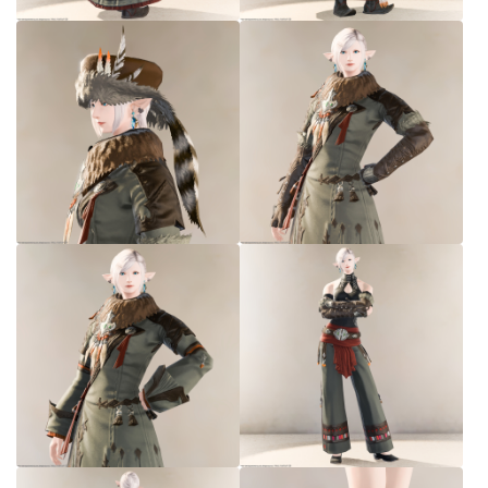
七分丈
八分丈
極シタデル・ボズヤ追憶戦