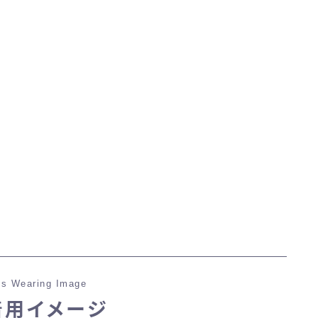
マント
ローライズ
スカート
ミニスカート
ロングスカート
インナーパンツ付きスカート
s Wearing Image
ショートパンツ
着用イメージ