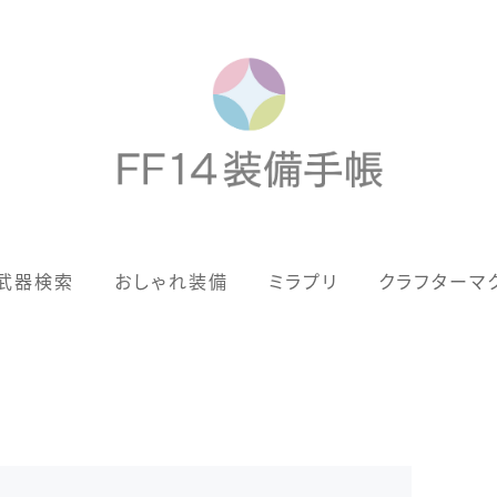
歴代ジョブAF
武器検索
おしゃれ装備
ミラプリ
クラフターマ
男女別デザイン
アネモス（染色可能紅蓮AF）
眼鏡
バイザー