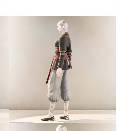
三分丈
四分丈
ハーフパンツ
七分丈
八分丈
極シタデル・ボズヤ追憶戦