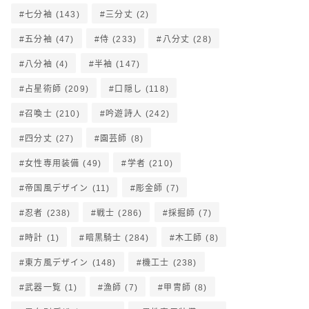
七分袖
(143)
三分丈
(2)
五分袖
(47)
侍
(233)
八分丈
(28)
八分袖
(4)
半袖
(147)
占星術師
(209)
口隠し
(118)
召喚士
(210)
吟遊詩人
(242)
四分丈
(27)
園芸師
(8)
女性専用装備
(49)
学者
(210)
帝国風デザイン
(11)
彫金師
(7)
忍者
(238)
戦士
(286)
採掘師
(7)
時計
(1)
暗黒騎士
(284)
木工師
(8)
東方風デザイン
(148)
機工士
(238)
武器一覧
(1)
漁師
(7)
甲冑師
(8)