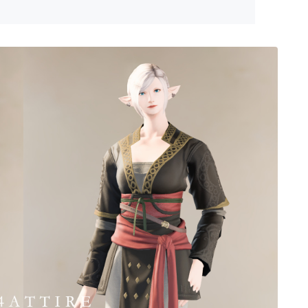
ゴーグル
目隠し
口隠し
マスク
フルフェイス
頭装備ギミックあり
ネイル