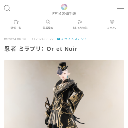
MENU
装備一覧
武器検索
おしゃれ装備
ミラプリ
歴代ジョブAF
2024.06.16
2024.06.27
ミラプリ-スカウト
忍者 ミラプリ： Or et Noir
男女別デザイン
アネモス（染色可能紅蓮AF）
眼鏡
バイザー
ゴーグル