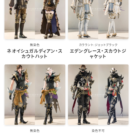
五分袖
七分袖
八分袖
無染色
カララント:ジェットブラック
ネオイシュガルディアン・ス
エデングレース・スカウトジ
カウトハット
ャケット
東方風デザイン
イシュガルド風デザイン
アジムステップ風デザイン
マント
ローライズ
無染色
染色不可