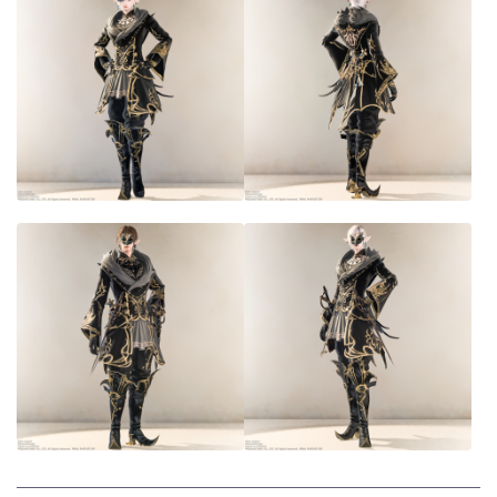
七分丈
八分丈
極シタデル・ボズヤ追憶戦