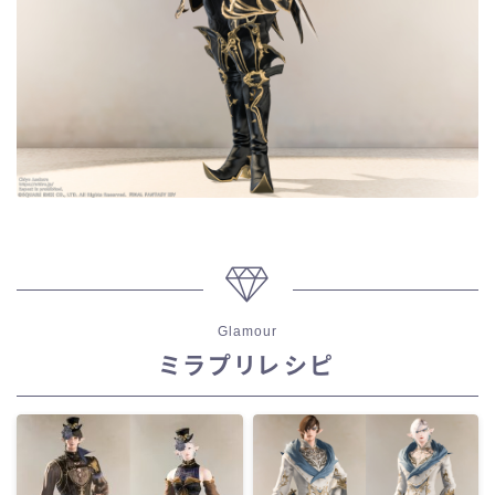
目隠し
口隠し
マスク
フルフェイス
頭装備ギミックあり
Glamour
ネイル
ミラプリレシピ
ノースリーブ
半袖