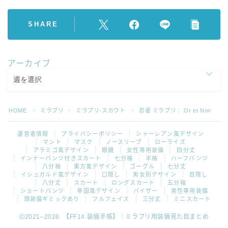
SHARE
アーカイブ
HOME
ミラプリ
ミラプリ-スカウト
忍者 ミラプリ： Or et Noir
＞
＞
＞
運営者情報
プライバシーポリシー
シャーレアン風デザイン
マント
マスク
ノースリーブ
ローライズ
アラミゴ風デザイン
眼鏡
女性専用装備
四分丈
インナーパンツ付きスカート
七分袖
半袖
ハーフパンツ
八分袖
東方風デザイン
ゴーグル
七分丈
イシュガルド風デザイン
口隠し
男女別デザイン
目隠し
八分丈
スカート
ロングスカート
五分袖
ショートパンツ
帝国風デザイン
バイザー
男性専用装備
頭装備ギミックあり
フルフェイス
三分丈
ミニスカート
2021–2026 【FF14 装備手帳】｜ミラプリ用装備見た目まとめ