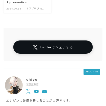
Aposematism
2024.06.16
ミラプリ-スカウ
ト
Twitterでシェアする
ABOUT ME
chiyo
装備蒐集家
エレゼンに装備を着せることが大好きです。