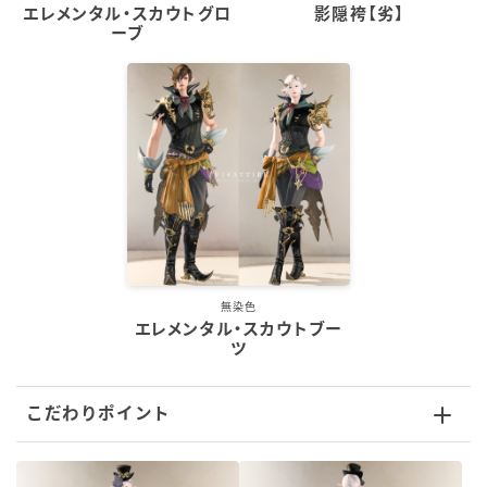
エレメンタル・スカウトグロ
影隠袴【劣】
スカート
ーブ
ミニスカート
ロングスカート
インナーパンツ付きスカート
ショートパンツ
無染色
エレメンタル・スカウトブー
三分丈
ツ
四分丈
こだわりポイント
ハーフパンツ