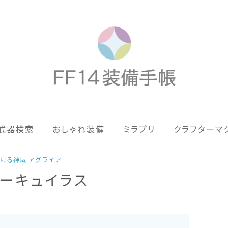
歴代ジョブAF
武器検索
おしゃれ装備
ミラプリ
クラフターマ
男女別デザイン
アネモス（染色可能紅蓮AF）
ける神域 アグライア
ダーキュイラス
眼鏡
バイザー