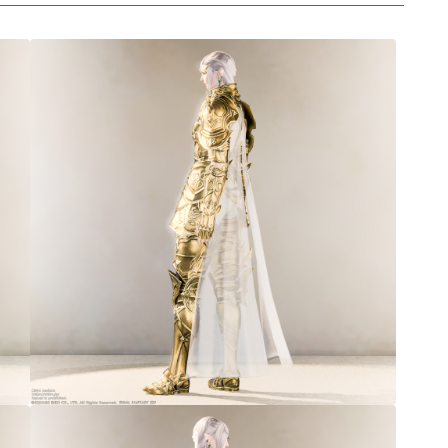
三分丈
四分丈
ハーフパンツ
七分丈
八分丈
極シタデル・ボズヤ追憶戦