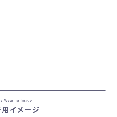
マント
ローライズ
スカート
ミニスカート
ロングスカート
インナーパンツ付きスカート
s Wearing Image
ショートパンツ
着用イメージ