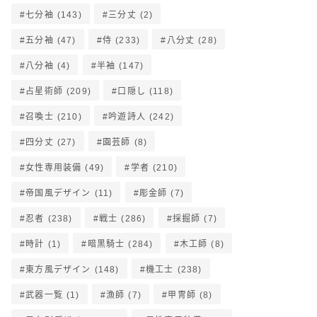
七分袖
(143)
三分丈
(2)
五分袖
(47)
侍
(233)
八分丈
(28)
八分袖
(4)
半袖
(147)
占星術師
(209)
口隠し
(118)
召喚士
(210)
吟遊詩人
(242)
四分丈
(27)
園芸師
(8)
女性専用装備
(49)
学者
(210)
帝国風デザイン
(11)
彫金師
(7)
忍者
(238)
戦士
(286)
採掘師
(7)
時計
(1)
暗黒騎士
(284)
木工師
(8)
東方風デザイン
(148)
機工士
(238)
武器一覧
(1)
漁師
(7)
甲冑師
(8)