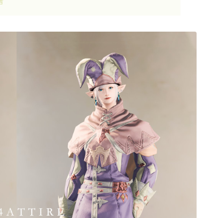
者
ゴーグル
目隠し
口隠し
マスク
フルフェイス
頭装備ギミックあり
ネイル