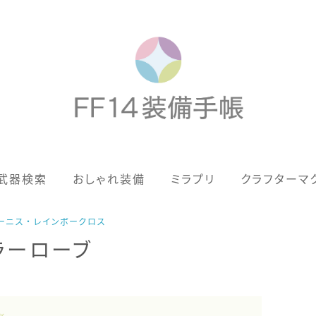
歴代ジョブAF
武器検索
おしゃれ装備
ミラプリ
クラフターマ
男女別デザイン
アネモス（染色可能紅蓮AF）
ケオーニス・レインボークロス
ラーローブ
眼鏡
バイザー