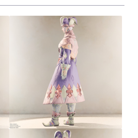
三分丈
四分丈
ハーフパンツ
七分丈
八分丈
極シタデル・ボズヤ追憶戦