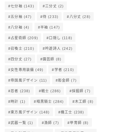
七分袖
(143)
三分丈
(2)
五分袖
(47)
侍
(233)
八分丈
(28)
八分袖
(4)
半袖
(147)
占星術師
(209)
口隠し
(118)
召喚士
(210)
吟遊詩人
(242)
四分丈
(27)
園芸師
(8)
女性専用装備
(49)
学者
(210)
帝国風デザイン
(11)
彫金師
(7)
忍者
(238)
戦士
(286)
採掘師
(7)
時計
(1)
暗黒騎士
(284)
木工師
(8)
東方風デザイン
(148)
機工士
(238)
武器一覧
(1)
漁師
(7)
甲冑師
(8)