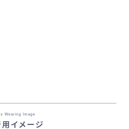
マント
ローライズ
スカート
ミニスカート
ロングスカート
インナーパンツ付きスカート
s Wearing Image
ショートパンツ
着用イメージ