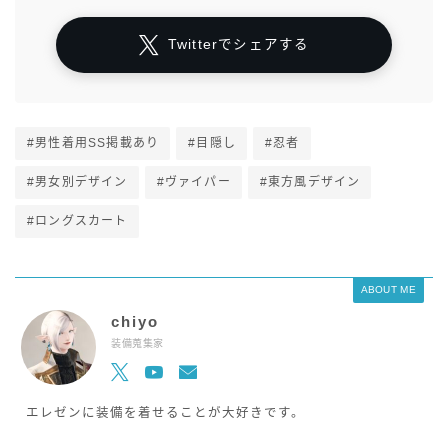
Twitterでシェアする
#男性着用SS掲載あり
#目隠し
#忍者
#男女別デザイン
#ヴァイパー
#東方風デザイン
#ロングスカート
ABOUT ME
chiyo
装備蒐集家
エレゼンに装備を着せることが大好きです。