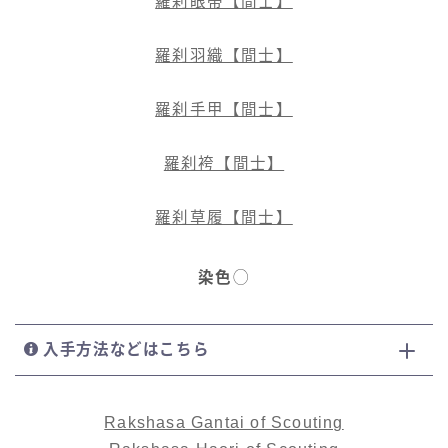
羅刹眼帯【間士】
羅刹羽織【間士】
羅刹手甲【間士】
羅刹袴【間士】
羅刹草履【間士】
染色
◯
入手方法などはこちら
Rakshasa Gantai of Scouting