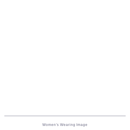
五分袖
七分袖
八分袖
東方風デザイン
イシュガルド風デザイン
アジムステップ風デザイン
マント
ローライズ
Women’s Wearing Image