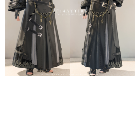
目隠し
口隠し
マスク
フルフェイス
頭装備ギミックあり
ネイル
ノースリーブ
半袖