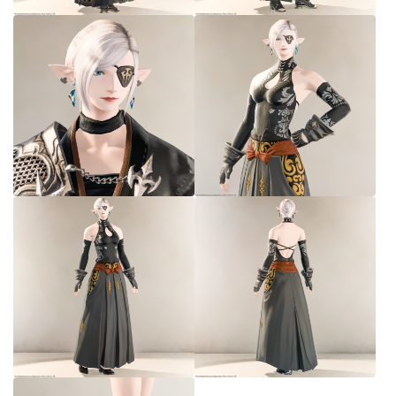
七分丈
八分丈
極シタデル・ボズヤ追憶戦