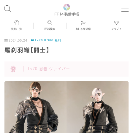
MENU
装備一覧
武器検索
おしゃれ装備
ミラプリ
歴代ジョブAF
2024.05.24
Lv70 IL380 羅刹
羅刹羽織【間士】
男女別デザイン
Lv70 忍者 ヴァイパー
アネモス（染色可能紅蓮AF）
眼鏡
バイザー
ゴーグル