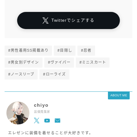
Twitterでシェアする
#男性着用SS掲載あり
#目隠し
#忍者
#男女別デザイン
#ヴァイパー
#ミニスカート
#ノースリーブ
#ローライズ
ABOUT ME
chiyo
装備蒐集家
エレゼンに装備を着せることが大好きです。