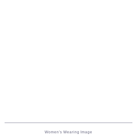
五分袖
七分袖
八分袖
東方風デザイン
イシュガルド風デザイン
アジムステップ風デザイン
マント
ローライズ
Women’s Wearing Image