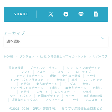
SHARE
アーカイブ
HOME
ダンジョン
Lv91ID 濁流遡上 イフイカ・トゥム
リバーズブレ
＞
＞
＞
運営者情報
プライバシーポリシー
シャーレアン風デザイン
マント
マスク
ノースリーブ
ローライズ
アラミゴ風デザイン
眼鏡
女性専用装備
四分丈
インナーパンツ付きスカート
七分袖
半袖
ハーフパンツ
八分袖
東方風デザイン
ゴーグル
七分丈
イシュガルド風デザイン
口隠し
男女別デザイン
目隠し
八分丈
スカート
ロングスカート
五分袖
ショートパンツ
帝国風デザイン
バイザー
男性専用装備
頭装備ギミックあり
フルフェイス
三分丈
ミニスカート
2021–2026 【FF14 装備手帳】｜ミラプリ用装備見た目まとめ