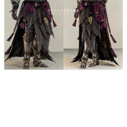
目隠し
口隠し
マスク
フルフェイス
頭装備ギミックあり
ネイル
ノースリーブ
半袖