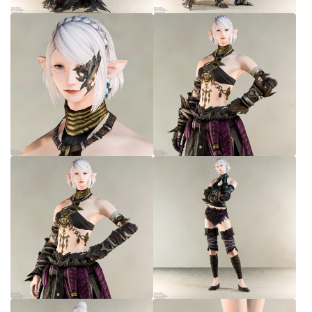
七分丈
八分丈
極シタデル・ボズヤ追憶戦