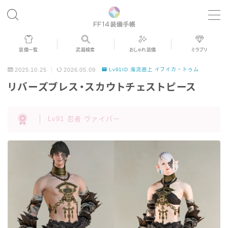
MENU
装備一覧
武器検索
おしゃれ装備
ミラプリ
歴代ジョブAF
2025.10.25
2026.05.09
Lv91ID 濁流遡上 イフイカ・トゥム
リバーズブレス・スカウトチェストピース
男女別デザイン
Lv91 忍者 ヴァイパー
アネモス（染色可能紅蓮AF）
眼鏡
バイザー
ゴーグル