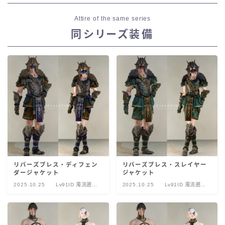
Attire of the same series
同シリーズ装備
リバーズブレス・ディフェン
リバーズブレス・スレイヤー
ダージャケット
ジャケット
2025.10.25
Lv91ID 濁流遡上
2025.10.25
Lv91ID 濁流遡上
イフイカ・トゥム
イフイカ・トゥム