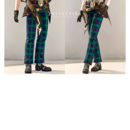
目隠し
口隠し
マスク
フルフェイス
頭装備ギミックあり
ネイル
ノースリーブ
半袖