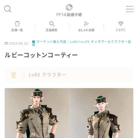
MENU
装備一覧
武器検索
おしゃれ装備
ミラプリ
歴代ジョブAF
マーケット購入可能：Lv61～Lv70 ギャザラー＆クラフター装
2024.06.22
備
ルビーコットンコーティー
男女別デザイン
Lv63 クラフター
アネモス（染色可能紅蓮AF）
眼鏡
バイザー
ゴーグル