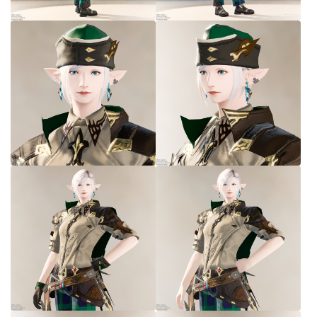
七分丈
八分丈
極シタデル・ボズヤ追憶戦