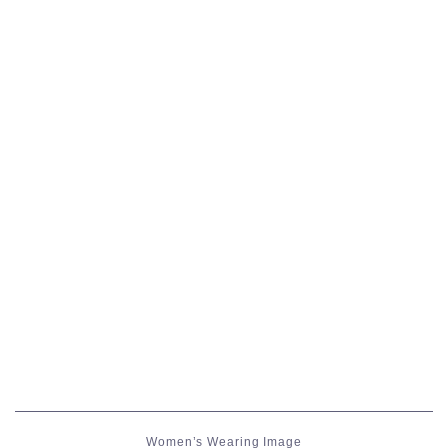
五分袖
七分袖
八分袖
東方風デザイン
イシュガルド風デザイン
アジムステップ風デザイン
マント
ローライズ
Women’s Wearing Image