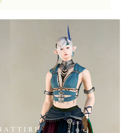
者
ゴーグル
目隠し
口隠し
マスク
フルフェイス
頭装備ギミックあり
ネイル