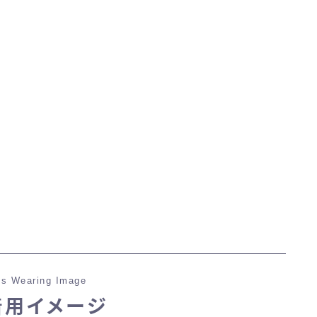
マント
ローライズ
スカート
ミニスカート
ロングスカート
インナーパンツ付きスカート
s Wearing Image
ショートパンツ
着用イメージ