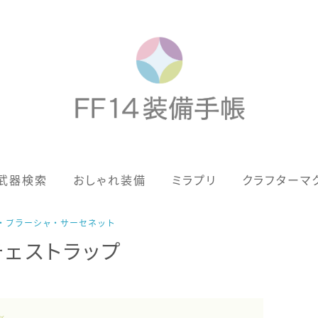
歴代ジョブAF
武器検索
おしゃれ装備
ミラプリ
クラフターマ
男女別デザイン
アネモス（染色可能紅蓮AF）
テン・ブラーシャ・サーセネット
チェストラップ
眼鏡
バイザー