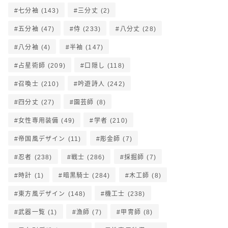
七分袖
(143)
三分丈
(2)
五分袖
(47)
侍
(233)
八分丈
(28)
八分袖
(4)
半袖
(147)
占星術師
(209)
口隠し
(118)
召喚士
(210)
吟遊詩人
(242)
四分丈
(27)
園芸師
(8)
女性専用装備
(49)
学者
(210)
帝国風デザイン
(11)
彫金師
(7)
忍者
(238)
戦士
(286)
採掘師
(7)
時計
(1)
暗黒騎士
(284)
木工師
(8)
東方風デザイン
(148)
機工士
(238)
武器一覧
(1)
漁師
(7)
甲冑師
(8)