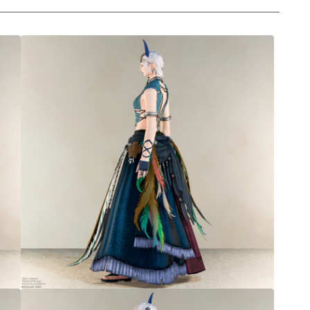
三分丈
四分丈
ハーフパンツ
七分丈
八分丈
極シタデル・ボズヤ追憶戦