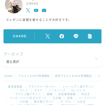
装備蒐集家
スカート
ミニスカート
エレゼンに装備を着せることが大好きです。
ロングスカート
SHARE
インナーパンツ付きスカート
アーカイブ
ショートパンツ
三分丈
HOME
クエスト＆FATE等報酬品
暁月クエスト＆FATE等報酬品
シャ
＞
＞
＞
四分丈
運営者情報
プライバシーポリシー
シャーレアン風デザイン
マント
マスク
ノースリーブ
ローライズ
アラミゴ風デザイン
眼鏡
女性専用装備
四分丈
ハーフパンツ
インナーパンツ付きスカート
七分袖
半袖
ハーフパンツ
八分袖
東方風デザイン
ゴーグル
七分丈