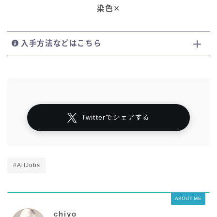
染色
✕
五分袖
七分袖
入手方法などはこちら
八分袖
東方風デザイン
Twitterでシェアする
イシュガルド風デザイン
アジムステップ風デザイン
#AllJobs
マント
ABOUT ME
ローライズ
chiyo