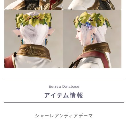
目隠し
口隠し
マスク
フルフェイス
頭装備ギミックあり
ネイル
Eorzea Database
アイテム情報
ノースリーブ
シャーレアンディアデーマ
半袖