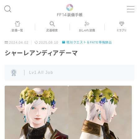
MENU
装備一覧
武器検索
おしゃれ装備
ミラプリ
歴代ジョブAF
2024.04.02
2025.08.10
暁月クエスト＆FATE等報酬品
シャーレアンディアデーマ
男女別デザイン
Lv1 All Job
アネモス（染色可能紅蓮AF）
眼鏡
バイザー
ゴーグル