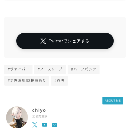
Twitterでシェアする
#ヴァイパー
#ノースリーブ
#ハーフパンツ
#男性着用SS掲載あり
#忍者
ABOUT ME
chiyo
装備蒐集家