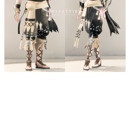
目隠し
口隠し
マスク
フルフェイス
頭装備ギミックあり
ネイル
ノースリーブ
半袖