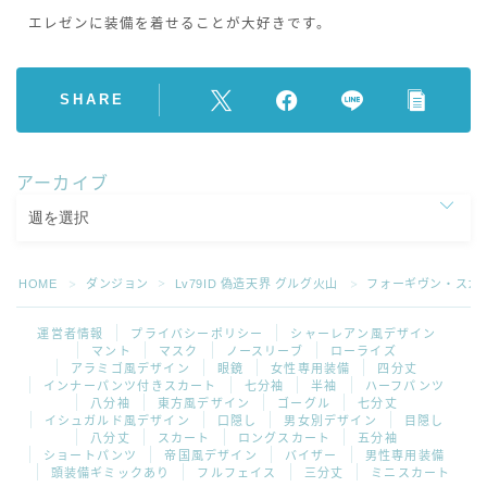
エレゼンに装備を着せることが大好きです。
SHARE
アーカイブ
HOME
ダンジョン
Lv79ID 偽造天界 グルグ火山
フォーギヴン・スカ
＞
＞
＞
運営者情報
プライバシーポリシー
シャーレアン風デザイン
マント
マスク
ノースリーブ
ローライズ
アラミゴ風デザイン
眼鏡
女性専用装備
四分丈
インナーパンツ付きスカート
七分袖
半袖
ハーフパンツ
八分袖
東方風デザイン
ゴーグル
七分丈
イシュガルド風デザイン
口隠し
男女別デザイン
目隠し
八分丈
スカート
ロングスカート
五分袖
ショートパンツ
帝国風デザイン
バイザー
男性専用装備
頭装備ギミックあり
フルフェイス
三分丈
ミニスカート