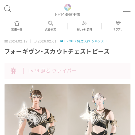
MENU
装備一覧
武器検索
おしゃれ装備
ミラプリ
歴代ジョブAF
2024.02.17
2026.02.01
Lv79ID 偽造天界 グルグ火山
フォーギヴン・スカウトチェストピース
男女別デザイン
Lv79 忍者 ヴァイパー
アネモス（染色可能紅蓮AF）
眼鏡
バイザー
ゴーグル