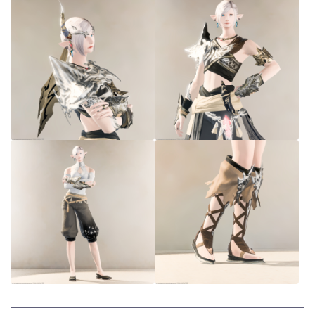
七分丈
八分丈
極シタデル・ボズヤ追憶戦