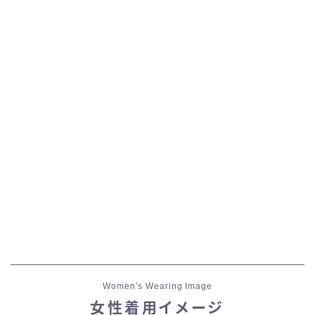
五分袖
七分袖
八分袖
東方風デザイン
イシュガルド風デザイン
アジムステップ風デザイン
マント
Women’s Wearing Image
ローライズ
女性着用イメージ