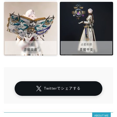
学者
占星術師
青龍文書
青龍干支
Twitterでシェアする
ABOUT ME