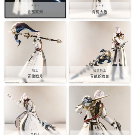
五分袖
ナイト
ナイト
青龍直剣
青龍大盾
七分袖
八分袖
東方風デザイン
戦士
暗黒騎士
イシュガルド風デザイン
青龍戦斧
青龍蛇腹剣
アジムステップ風デザイン
マント
ローライズ
竜騎士
モンク