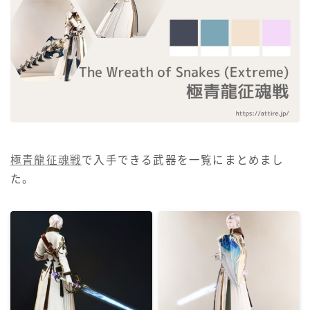
目隠し
口隠し
マスク
フルフェイス
極青龍征魂戦
で入手できる武器を一覧にまとめまし
頭装備ギミックあり
た。
ネイル
ノースリーブ
半袖