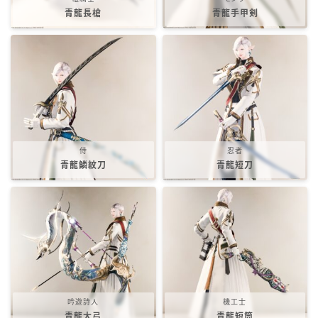
青龍長槍
青龍手甲剣
スカート
ミニスカート
ロングスカート
インナーパンツ付きスカート
侍
忍者
青龍鱗紋刀
青龍短刀
ショートパンツ
三分丈
四分丈
ハーフパンツ
吟遊詩人
機工士
青龍大弓
青龍短筒