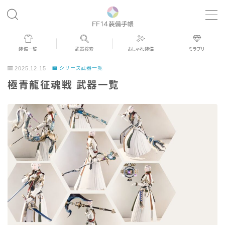
MENU
装備一覧
武器検索
おしゃれ装備
ミラプリ
歴代ジョブAF
2025.12.15
シリーズ武器一覧
極青龍征魂戦 武器一覧
男女別デザイン
アネモス（染色可能紅蓮AF）
眼鏡
バイザー
ゴーグル