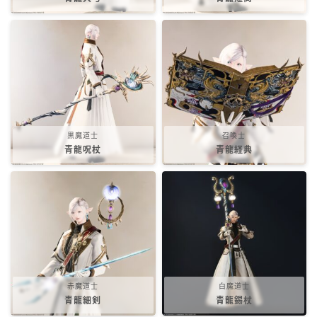
七分丈
八分丈
極シタデル・ボズヤ追憶戦
黒魔道士
召喚士
青龍呪杖
青龍経典
赤魔道士
白魔道士
青龍細剣
青龍錫杖