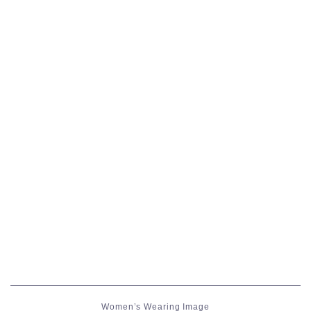
五分袖
七分袖
八分袖
東方風デザイン
イシュガルド風デザイン
アジムステップ風デザイン
マント
ローライズ
Women’s Wearing Image