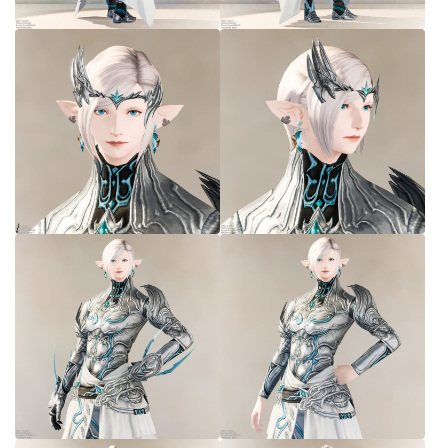
七分丈
八分丈
極シタデル・ボズヤ追憶戦