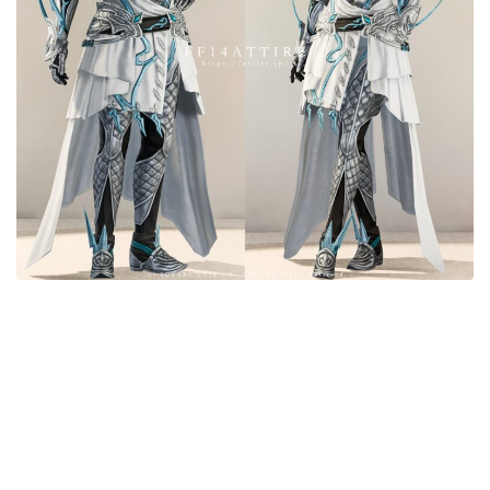
目隠し
口隠し
マスク
フルフェイス
頭装備ギミックあり
ネイル
ノースリーブ
半袖