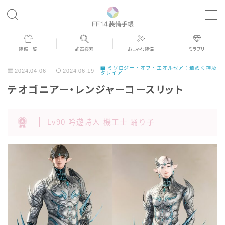
MENU
装備一覧
武器検索
おしゃれ装備
ミラプリ
歴代ジョブAF
ミソロジー・オブ・エオルゼア：華めく神域
2024.04.06
2024.06.19
タレイア
テオゴニアー・レンジャーコースリット
男女別デザイン
Lv90 吟遊詩人 機工士 踊り子
アネモス（染色可能紅蓮AF）
眼鏡
バイザー
ゴーグル