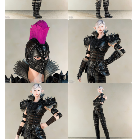
七分丈
八分丈
極シタデル・ボズヤ追憶戦