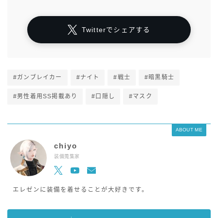
Twitterでシェアする
#ガンブレイカー
#ナイト
#戦士
#暗黒騎士
#男性着用SS掲載あり
#口隠し
#マスク
ABOUT ME
chiyo
装備蒐集家
エレゼンに装備を着せることが大好きです。