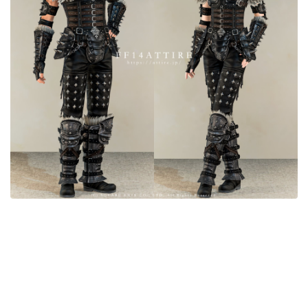
目隠し
口隠し
マスク
フルフェイス
頭装備ギミックあり
ネイル
ノースリーブ
半袖