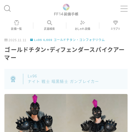
MENU
装備一覧
武器検索
おしゃれ装備
ミラプリ
歴代ジョブAF
2025.11.11
Lv96 IL669 ゴールドチタン・ゴンフォテリウム
ゴールドチタン・ディフェンダースパイクアー
男女別デザイン
マー
アネモス（染色可能紅蓮AF）
Lv96
ナイト 戦士 暗黒騎士 ガンブレイカー
眼鏡
バイザー
ゴーグル