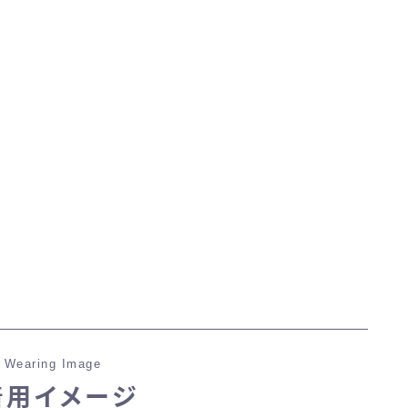
マント
ローライズ
スカート
ミニスカート
ロングスカート
インナーパンツ付きスカート
 Wearing Image
ショートパンツ
着用イメージ