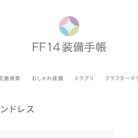
歴代ジョブAF
武器検索
おしゃれ装備
ミラプリ
クラフターマ
男女別デザイン
アネモス（染色可能紅蓮AF）
オンドレス
眼鏡
バイザー