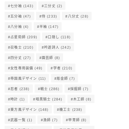
七分袖
(143)
三分丈
(2)
五分袖
(47)
侍
(233)
八分丈
(28)
八分袖
(4)
半袖
(147)
占星術師
(209)
口隠し
(118)
召喚士
(210)
吟遊詩人
(242)
四分丈
(27)
園芸師
(8)
女性専用装備
(49)
学者
(210)
帝国風デザイン
(11)
彫金師
(7)
忍者
(238)
戦士
(286)
採掘師
(7)
時計
(1)
暗黒騎士
(284)
木工師
(8)
東方風デザイン
(148)
機工士
(238)
武器一覧
(1)
漁師
(7)
甲冑師
(8)