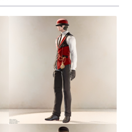
三分丈
四分丈
ハーフパンツ
七分丈
八分丈
極シタデル・ボズヤ追憶戦