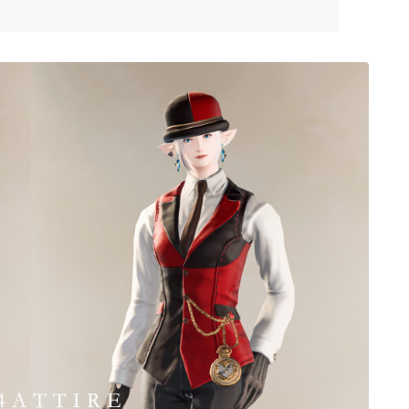
ゴーグル
目隠し
口隠し
マスク
フルフェイス
頭装備ギミックあり
ネイル